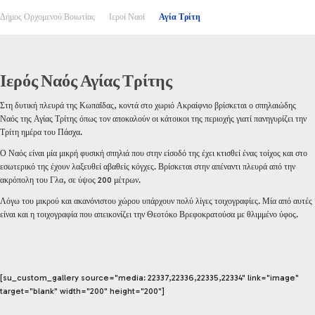
Δήμος Ορχομενού Βοιωτίας
Ιεροί Ναοί
Αγία Τρίτη
Ιερός Ναός Αγίας Τρίτης
Στη δυτική πλευρά της Κωπαΐδας, κοντά στο χωριό Ακραίφνιο βρίσκεται ο σπηλαιώδης
Ναός της Αγίας Τρίτης όπως τον αποκαλούν οι κάτοικοι της περιοχής γιατί πανηγυρίζει την
Τρίτη ημέρα του Πάσχα.
Ο Ναός είναι μία μικρή φυσική σπηλιά που στην είσοδό της έχει κτισθεί ένας τοίχος και στο
εσωτερικό της έχουν λαξευθεί αβαθείς κόγχες. Βρίσκεται στην απέναντι πλευρά από την
ακρόπολη του Γλα, σε ύψος 200 μέτρων.
Λόγω του μικρού και ακανόνιστου χώρου υπάρχουν πολύ λίγες τοιχογραφίες. Μία από αυτές
είναι και η τοιχογραφία που απεικονίζει την Θεοτόκο Βρεφοκρατούσα με θλιμμένο ύφος.
[su_custom_gallery source="media: 22337,22336,22335,22334" link="image"
target="blank" width="200" height="200"]