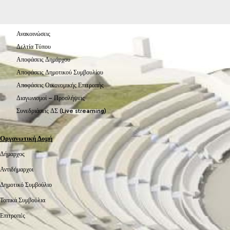
Ανακοινώσεις
Δελτία Τύπου
Αποφάσεις Δημάρχου
Αποφάσεις Δημοτικού Συμβουλίου
Αποφάσεις Οικονομικής Επιτροπής
Διαγωνισμοί – Προσλήψεις
Συνεδριάσεις ΔΣ (Live streaming)
Οργανωτική Δομή
Δήμαρχος
Αντιδήμαρχοι
Δημοτικό Συμβούλιο
Τοπικά Συμβούλια
Επιτροπές