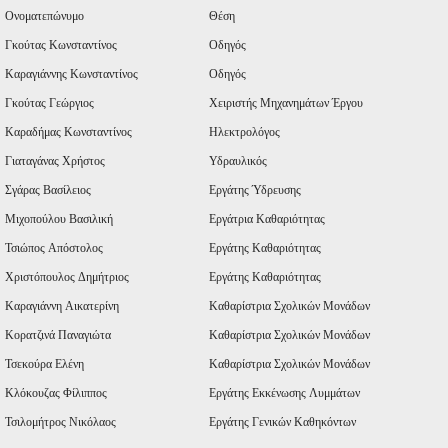
Ονοματεπώνυμο
Θέση
Γκούτας Κωνσταντίνος
Οδηγός
Καραγιάννης Κωνσταντίνος
Οδηγός
Γκούτας Γεώργιος
Χειριστής Μηχανημάτων Έργου
Καραδήμας Κωνσταντίνος
Ηλεκτρολόγος
Γιαταγάνας Χρήστος
Υδραυλικός
Σγάρας Βασίλειος
Εργάτης Ύδρευσης
Μιχοπούλου Βασιλική
Εργάτρια Καθαριότητας
Τσιώπος Απόστολος
Εργάτης Καθαριότητας
Χριστόπουλος Δημήτριος
Εργάτης Καθαριότητας
Καραγιάννη Αικατερίνη
Καθαρίστρια Σχολικών Μονάδων
Κορατζινά Παναγιώτα
Καθαρίστρια Σχολικών Μονάδων
Τσεκούρα Ελένη
Καθαρίστρια Σχολικών Μονάδων
Κλόκουζας Φίλιππος
Εργάτης Εκκένωσης Λυμμάτων
Τσιλομήτρος Νικόλαος
Εργάτης Γενικών Καθηκόντων