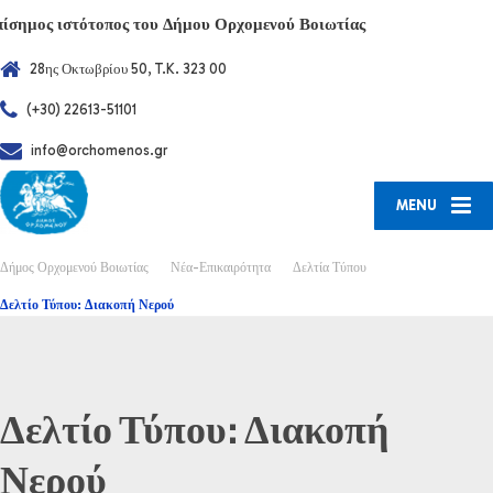
πίσημος ιστότοπος του Δήμου Ορχομενού Βοιωτίας
28ης Οκτωβρίου 50, T.K. 323 00
(+30) 22613-51101
info@orchomenos.gr
MENU
Δήμος Ορχομενού Βοιωτίας
Νέα-Επικαιρότητα
Δελτία Τύπου
Δελτίο Τύπου: Διακοπή Νερού
Δελτίο Τύπου: Διακοπή
Νερού