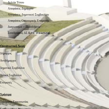
Δελτία Τύπου
Αποφάσεις Δημάρχου
Αποφάσεις Δημοτικού Συμβουλίου
Αποφάσεις Οικονομικής Επιτροπής
Διαγωνισμοί – Προσλήψεις
Συνεδριάσεις ΔΣ (Live streaming)
Οργανωτική Δομή
Δήμαρχος
Αντιδήμαρχοι
Δημοτικό Συμβούλιο
Τοπικά Συμβούλια
Επιτροπές
Χρήσιμα
Τηλέφωνα Επικοινωνίας