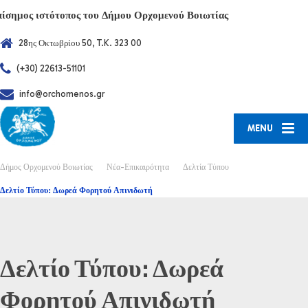
πίσημος ιστότοπος του Δήμου Ορχομενού Βοιωτίας
28ης Οκτωβρίου 50, T.K. 323 00
(+30) 22613-51101
info@orchomenos.gr
MENU
Δήμος Ορχομενού Βοιωτίας
Νέα-Επικαιρότητα
Δελτία Τύπου
Δελτίο Τύπου: Δωρεά Φορητού Απινιδωτή
Δελτίο Τύπου: Δωρεά
Φορητού Απινιδωτή