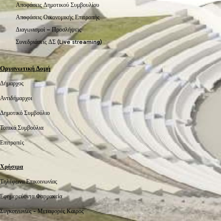
Αποφάσεις Δημοτικού Συμβουλίου
Αποφάσεις Οικονομικής Επιτροπής
Διαγωνισμοί – Προσλήψεις
Συνεδριάσεις ΔΣ (Live streaming)
Οργανωτική Δομή
Δήμαρχος
Αντιδήμαρχοι
Δημοτικό Συμβούλιο
Τοπικά Συμβούλια
Επιτροπές
Χρήσιμα
Τηλέφωνα Επικοινωνίας
Εφημερεύοντα Φαρμακεία
Συγκοινωνίες -
Μεταφορές
Καιρός