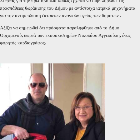
Στερεάς για την πρωτοβουλία καθώς έρχεται να συμπληρώσει τις
προσπάθειες θωράκισης του Δήμου με αντίστοιχα ιατρικά μηχανήματα
για την αντιμετώπιση έκτακτων αναγκών υγείας των δημοτών .
Αξίζει να σημειωθεί ότι πρόσφατα παραλήφθηκε από το Δήμο
Ορχομενού, δωρεά των εκκοκκιστηρίων Νικολάου Αγγελούση, ένας
φορητός καρδιογράφος.