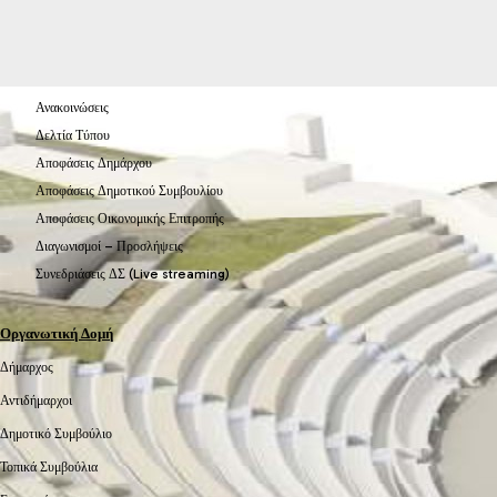
Ανακοινώσεις
Δελτία Τύπου
Αποφάσεις Δημάρχου
Αποφάσεις Δημοτικού Συμβουλίου
Αποφάσεις Οικονομικής Επιτροπής
Διαγωνισμοί – Προσλήψεις
Συνεδριάσεις ΔΣ (Live streaming)
Οργανωτική Δομή
Δήμαρχος
Αντιδήμαρχοι
Δημοτικό Συμβούλιο
Τοπικά Συμβούλια