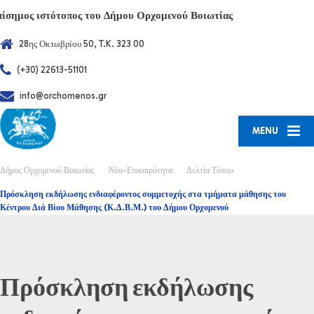
πίσημος ιστότοπος του Δήμου Ορχομενού Βοιωτίας
28ης Οκτωβρίου 50, T.K. 323 00
(+30) 22613-51101
info@orchomenos.gr
MENU
Δήμος Ορχομενού Βοιωτίας
Νέα-Επικαιρότητα
Δελτία Τύπου
Πρόσκληση εκδήλωσης ενδιαφέροντος συμμετοχής στα τμήματα μάθησης του
Κέντρου Διά Βίου Μάθησης (Κ.Δ.Β.Μ.) του Δήμου Ορχομενού
Πρόσκληση εκδήλωσης