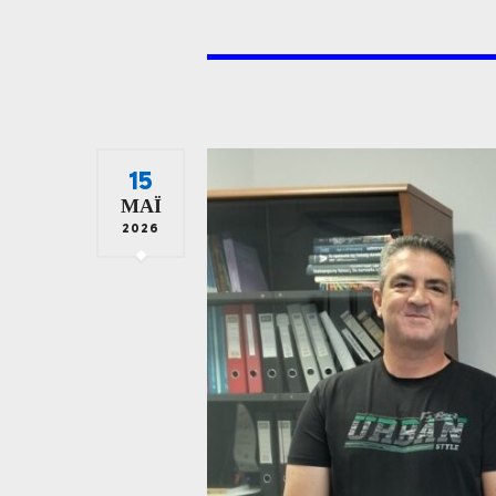
15
ΜΆΙ
2026