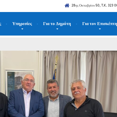
28ης Οκτωβρίου 50, T.K. 323 0
ς
Υπηρεσίες
Για το Δημότη
Για τον Επισκέπτ
026
Μάιος