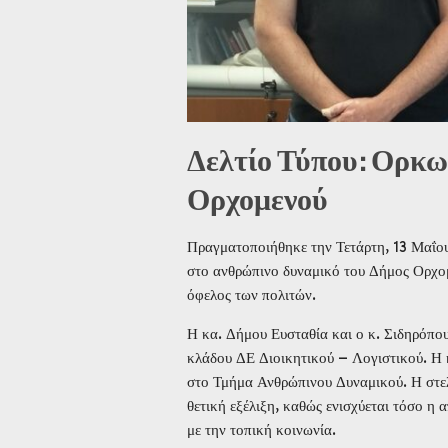
Δελτίο Τύπου: Ορκω
Ορχομενού
Πραγματοποιήθηκε την Τετάρτη, 13 Μαΐου
στο ανθρώπινο δυναμικό του Δήμος Ορχομε
όφελος των πολιτών.
Η κα. Δήμου Ευσταθία και ο κ. Σιδηρόπο
κλάδου ΔΕ Διοικητικού – Λογιστικού. Η
στο Τμήμα Ανθρώπινου Δυναμικού. Η στελ
θετική εξέλιξη, καθώς ενισχύεται τόσο η
με την τοπική κοινωνία.