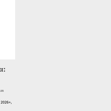
α:
και
 2026»,