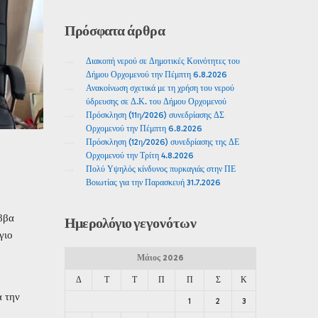
Πρόσφατα
άρθρα
Διακοπή νερού σε Δημοτικές Κοινότητες του
Δήμου Ορχομενού την Πέμπτη 6.8.2026
Ανακοίνωση σχετικά με τη χρήση του νερού
ύδρευσης σε Δ.Κ. του Δήμου Ορχομενού
Πρόσκληση (11η/2026) συνεδρίασης ΔΣ
Ορχομενού την Πέμπτη 6.8.2026
Πρόσκληση (12η/2026) συνεδρίασης της ΔΕ
Ορχομενού την Τρίτη 4.8.2026
Πολύ Υψηλός κίνδυνος πυρκαγιάς στην ΠΕ
Βοιωτίας για την Παρασκευή 31.7.2026
ββα
Ημερολόγιο
γεγονότων
γιο
Μάιος 2026
Δ
Τ
Τ
Π
Π
Σ
Κ
α την
1
2
3