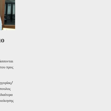
μο
άσσονται
 του προς
ηγορίας/
όπουλος
διαίτερα
διοίκησης