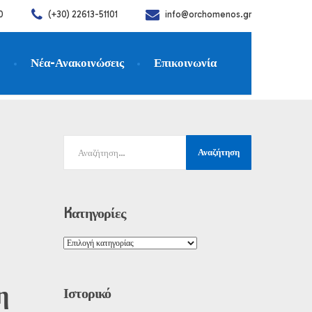
0
(+30) 22613-51101
info@orchomenos.gr
η
Νέα-Ανακοινώσεις
Επικοινωνία
Δευτέρα 25.5.2026
Kατηγορίες
η
Ιστορικό