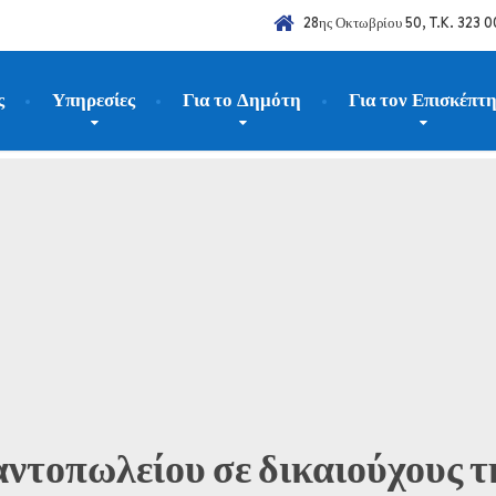
28ης Οκτωβρίου 50, T.K. 323 0
ς
Υπηρεσίες
Για το Δημότη
Για τον Επισκέπτ
νακοινώσεις
Διανομή Κοινωνικού Παντοπωλείου σε δικαιούχους τη 
ντοπωλείου σε δικαιούχους τ