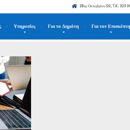
28ης Οκτωβρίου 50, T.K. 323 0
ς
Υπηρεσίες
Για το Δημότη
Για τον Επισκέπτ
ιαγωνισμοί-Προσλήψεις
Πίνακες αποτελεσμάτων ΣΟΧ 2/2023 Μουσ