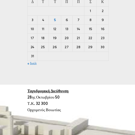
Δ
Τ
Τ
Π
Π
Σ
Κ
1
2
3
4
5
6
7
8
9
10
11
12
13
14
15
16
17
18
19
20
21
22
23
24
25
26
27
28
29
30
31
« Ιούλ
Ταχυδρομική Διεύθυνση
28ης Οκτωβρίου 50
Τ.Κ. 32 300
Ορχομενός Βοιωτίας