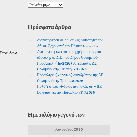
Πρόσφατα
άρθρα
Διακοπή νερού σε Δημοτικές Κοινότητες του
Δήμου Ορχομενού την Πέμπτη 6.8.2026
Ανακοίνωση σχετικά με τη χρήση του νερού
 Σπουδών.
ύδρευσης σε Δ.Κ. του Δήμου Ορχομενού
Πρόσκληση (11η/2026) συνεδρίασης ΔΣ
Ορχομενού την Πέμπτη 6.8.2026
Πρόσκληση (12η/2026) συνεδρίασης της ΔΕ
Ορχομενού την Τρίτη 4.8.2026
Πολύ Υψηλός κίνδυνος πυρκαγιάς στην ΠΕ
Βοιωτίας για την Παρασκευή 31.7.2026
Ημερολόγιο
γεγονότων
Αύγουστος 2026