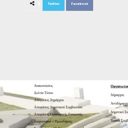
Twitter
Facebook
Ανακοινώσεις
Οργανωτι
Δελτία Τύπου
Δήμαρχος
Αποφάσεις Δημάρχου
Αντιδήμαρχο
Αποφάσεις Δημοτικού Συμβουλίου
Δημοτικό Σ
Αποφάσεις Οικονομικής Επιτροπής
Τοπικά Συμβ
Διαγωνισμοί – Προσλήψεις