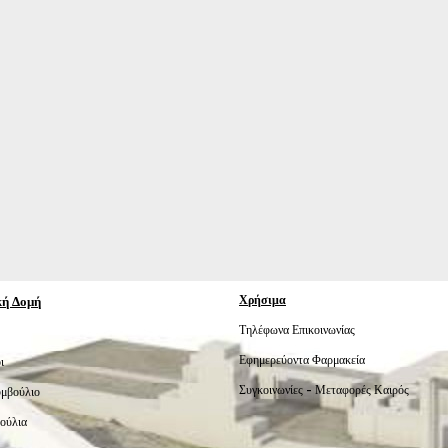
κή Δομή
Χρήσιμα
Τηλέφωνα Επικοινωνίας
Εφημερεύοντα Φαρμακεία
ι
Συγκοινωνίες -
Μεταφορές
Καιρός
υμβούλιο
ούλια