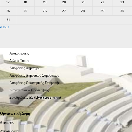
17
18
19
20
21
22
23
24
25
26
27
28
29
30
31
« Ιούλ
Ανακοινώσεις
Δελτία Τύπου
Αποφάσεις Δημάρχου
Αποφάσεις Δημοτικού Συμβουλίου
Αποφάσεις Οικονομικής Επιτροπής
Διαγωνισμοί – Προσλήψεις
Συνεδριάσεις ΔΣ (Live streaming)
Οργανωτική Δομή
Δήμαρχος
Αντιδήμαρχοι