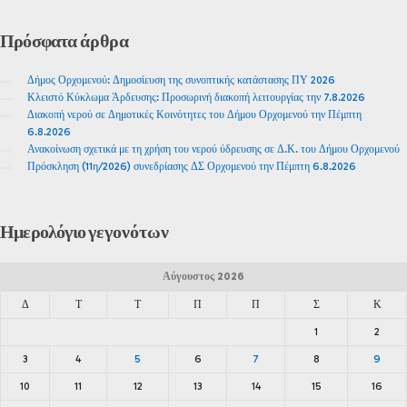
Πρόσφατα
άρθρα
Δήμος Ορχομενού: Δημοσίευση της συνοπτικής κατάστασης ΠΥ 2026
Κλειστό Κύκλωμα Άρδευσης: Προσωρινή διακοπή λειτουργίας την 7.8.2026
Διακοπή νερού σε Δημοτικές Κοινότητες του Δήμου Ορχομενού την Πέμπτη
6.8.2026
Ανακοίνωση σχετικά με τη χρήση του νερού ύδρευσης σε Δ.Κ. του Δήμου Ορχομενού
Πρόσκληση (11η/2026) συνεδρίασης ΔΣ Ορχομενού την Πέμπτη 6.8.2026
Ημερολόγιο
γεγονότων
Αύγουστος 2026
Δ
Τ
Τ
Π
Π
Σ
Κ
1
2
3
4
5
6
7
8
9
10
11
12
13
14
15
16