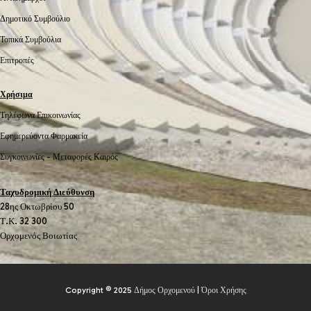
Δημοτικό Συμβούλιο
Τοπικά Συμβούλια
Επιτροπές
Χρήσιμα
Τηλέφωνα Επικοινωνίας
Εφημερεύοντα Φαρμακεία
Συγκοινωνίες -
Μεταφορές
Καιρός
Ταχυδρομική Διεύθυνση
28ης Οκτωβρίου 50
Τ.Κ. 32 300
Ορχομενός Βοιωτίας
Copyright © 2025
Δήμος Ορχομενού
|
Όροι Χρήσης