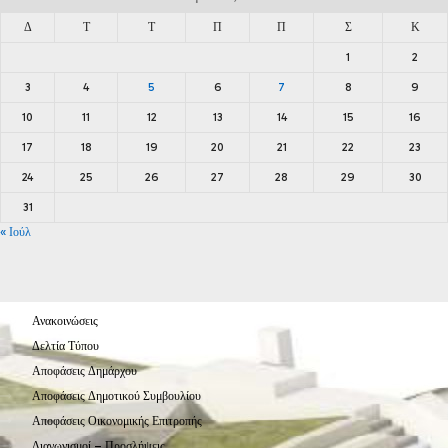
Δ
Τ
Τ
Π
Π
Σ
Κ
1
2
3
4
5
6
7
8
9
10
11
12
13
14
15
16
17
18
19
20
21
22
23
24
25
26
27
28
29
30
31
« Ιούλ
Ανακοινώσεις
Δελτία Τύπου
Αποφάσεις Δημάρχου
Αποφάσεις Δημοτικού Συμβουλίου
Αποφάσεις Οικονομικής Επιτροπής
Διαγωνισμοί – Προσλήψεις