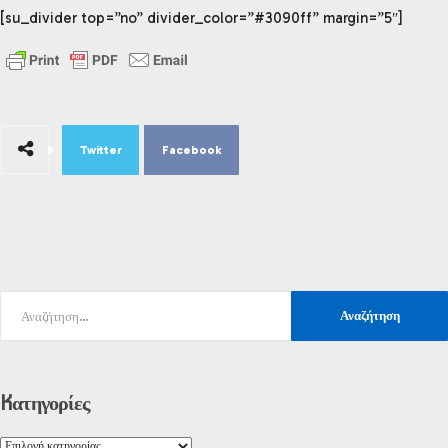
[su_divider top=”no” divider_color=”#3090ff” margin=”5″]
Twitter
Facebook
Kατηγορίες