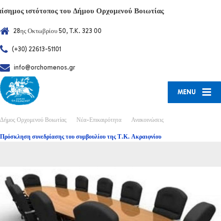
πίσημος ιστότοπος του Δήμου Ορχομενού Βοιωτίας
28ης Οκτωβρίου 50, T.K. 323 00
(+30) 22613-51101
info@orchomenos.gr
MENU
Δήμος Ορχομενού Βοιωτίας
Νέα-Επικαιρότητα
Ανακοινώσεις
Πρόσκληση συνεδρίασης του συμβουλίου της Τ.Κ. Ακραιφνίου