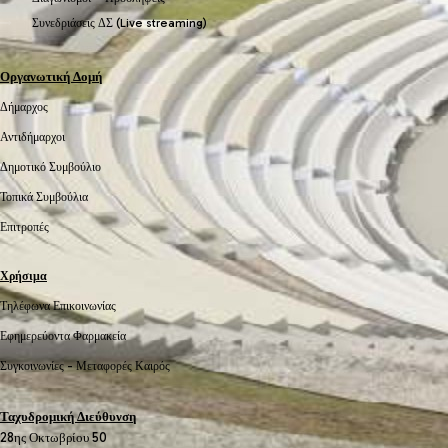
Συνεδριάσεις ΔΣ (Live streaming)
Οργανωτική Δομή
Δήμαρχος
Αντιδήμαρχοι
Δημοτικό Συμβούλιο
Τοπικά Συμβούλια
Επιτροπές
Χρήσιμα
Τηλέφωνα Επικοινωνίας
Εφημερεύοντα Φαρμακεία
Συγκοινωνίες -
Μεταφορές
Καιρός
Ταχυδρομική Διεύθυνση
28ης Οκτωβρίου 50