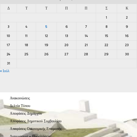
Δ
Τ
Τ
Π
Π
Σ
Κ
1
2
3
4
5
6
7
8
9
10
11
12
13
14
15
16
17
18
19
20
21
22
23
24
25
26
27
28
29
30
31
« Ιούλ
Ανακοινώσεις
Δελτία Τύπου
Αποφάσεις Δημάρχου
Αποφάσεις Δημοτικού Συμβουλίου
Αποφάσεις Οικονομικής Επιτροπής
Διαγωνισμοί – Προσλήψεις