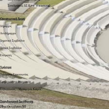
Συνεδριάσεις ΔΣ (Live streaming)
Οργανωτική Δομή
Δήμαρχος
Αντιδήμαρχοι
Δημοτικό Συμβούλιο
Τοπικά Συμβούλια
Επιτροπές
Χρήσιμα
Τηλέφωνα Επικοινωνίας
Εφημερεύοντα Φαρμακεία
Συγκοινωνίες -
Μεταφορές
Καιρός
Ταχυδρομική Διεύθυνση
28ης Οκτωβρίου 50