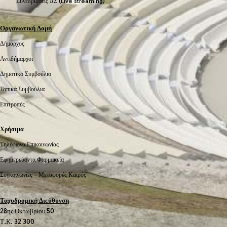
Συνεδριάσεις ΔΣ (Live streaming)
Οργανωτική Δομή
Δήμαρχος
Αντιδήμαρχοι
Δημοτικό Συμβούλιο
Τοπικά Συμβούλια
Επιτροπές
Χρήσιμα
Τηλέφωνα Επικοινωνίας
Εφημερεύοντα Φαρμακεία
Συγκοινωνίες -
Μεταφορές
Καιρός
Ταχυδρομική Διεύθυνση
28ης Οκτωβρίου 50
Τ.Κ. 32 300