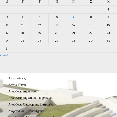
Δ
Τ
Τ
Π
Π
Σ
Κ
1
2
3
4
5
6
7
8
9
10
11
12
13
14
15
16
17
18
19
20
21
22
23
24
25
26
27
28
29
30
31
« Ιούλ
Ανακοινώσεις
Δελτία Τύπου
Αποφάσεις Δημάρχου
Αποφάσεις Δημοτικού Συμβουλίου
Αποφάσεις Οικονομικής Επιτροπής
Διαγωνισμοί – Προσλήψεις