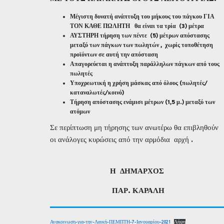
Μέγιστη δυνατή ανάπτυξη του μήκους του πάγκου ΓΙΑ
ΤΟΝ ΚΑΘΕ ΠΩΛΗΤΗ θα είναι τα τρία (3) μέτρα
ΑΥΣΤΗΡΗ τήρηση των πέντε (5) μέτρων απόστασης
μεταξύ των πάγκων των πωλητών , χωρίς τοποθέτηση
προϊόντων σε αυτή την απόσταση
Απαγορεύεται η ανάπτυξη παράλληλων πάγκων από τους
πωλητές
Υποχρεωτική η χρήση μάσκας από όλους (πωλητές/
καταναλωτές/κοινό)
Τήρηση απόστασης ενάμισι μέτρων (1,5 μ.) μεταξύ των
ατόμων
Σε περίπτωση μη τήρησης των ανωτέρω θα επιβληθούν
οι ανάλογες κυρώσεις από την αρμόδια αρχή .
Η
Δ
ΗΜΑΡΧΟΣ
ΠΑΡ. ΚΑΡΑΛΗ
Ανακοινωση-για-την-Λαική-ΠΕΜΠΤΗ-7-Ιανουαρίου-2021
Λήψη