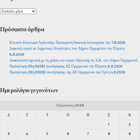
Πρόσφατα
άρθρα
Κλειστό Κύκλωμα Άρδευσης: Προσωρινή διακοπή λειτουργίας την 7.8.2026
Διακοπή νερού σε Δημοτικές Κοινότητες του Δήμου Ορχομενού την Πέμπτη
6.8.2026
Ανακοίνωση σχετικά με τη χρήση του νερού ύδρευσης σε Δ.Κ. του Δήμου Ορχομενού
Πρόσκληση (11η/2026) συνεδρίασης ΔΣ Ορχομενού την Πέμπτη 6.8.2026
Πρόσκληση (12η/2026) συνεδρίασης της ΔΕ Ορχομενού την Τρίτη 4.8.2026
Ημερολόγιο
γεγονότων
Αύγουστος 2026
Δ
Τ
Τ
Π
Π
Σ
Κ
1
2
3
4
5
6
7
8
9