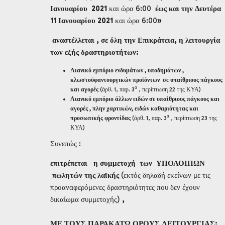
Ιανουαρίου 2021
και ώρα 6:00
έως και την Δευτέρα
11 Ιανουαρίου 2021
και ώρα 6:00
»
αναστέλλεται , σε όλη την Επικράτεια, η λειτουργία
των εξής δραστηριοτήτων:
Λιανικό εμπόριο ενδυμάτων , υποδημάτων ,
κλωστοϋφαντουργικών προϊόντων σε υπαίθριους πάγκους
α
και αγορές
(άρθ. 1, παρ. 3
, περίπτωση 22 της ΚΥΑ)
Λιανικό εμπόριο άλλων ειδών σε υπαίθριους πάγκους και
αγορές , πλην χαρτικών, ειδών καθαριότητας και
α
προσωπικής φροντίδας
(άρθ. 1, παρ. 3
, περίπτωση 23 της
ΚΥΑ)
Συνεπώς :
επιτρέπεται
η συμμετοχή των
ΥΠΟΛΟΙΠΩΝ
πωλητών της λαϊκής
(εκτός δηλαδή εκείνων με τις
προαναφερόμενες δραστηριότητες που δεν έχουν
δικαίωμα συμμετοχής)
,
ΜΕ ΤΟΥΣ ΠΑΡΑΚΑΤΩ ΟΡΟΥΣ ΛΕΙΤΟΥΡΓΙΑΣ: