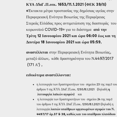
ΚΥΑ Δ1αΓ.Π.οικ. 1653/11.1.2021 (ΦΕΚ 39/Β)
«
Έκτακτα μέτρα προστασίας της δημόσιας υγείας στην
Περιφερειακή Ενότητα Βοιωτίας της Περιφέρειας
Στερεάς Ελλάδας προς αντιμετώπιση της διασποράς του
κορωνοϊού COVID-19» για το διάστημα
από
την
Τρίτη 12 Ιανουαρίου 2021 και ώρα 06:00 έως και τη
Δευτέρα 18 Ιανουαρίου 2021 και ώρα 05:59
,
αναστέλλεται
στην Περιφερειακή Ενότητα Βοιωτίας,
μεταξύ άλλων, κάθε δραστηριότητα του Ν.4497/2017
(171 Α’) ,
ειδικότερα αναστέλλονται:
η λειτουργία των δραστηριοτήτων του σημείου 23 της παρ.1 του
άρθρου 1 της ΚΥΑ Δ1αΓ.Π.οικ
.
1293/8.1.2021
(δηλαδή
η
λειτουργία λαϊκών αγορών
) και
η λειτουργία των δραστηριοτήτων του σημείου 24 της παρ.1
του άρθρου 1 της ΚΥΑ Δ1αΓ.Π.οικ
.
1293/8.1.2021 (δηλαδή η
λειτουργία
λοιπών υπαίθριων οργανωμένων αγορών του Ν.
4497/17 άρ.37 & 38, καθώς και του υπαίθριου πλανόδιου