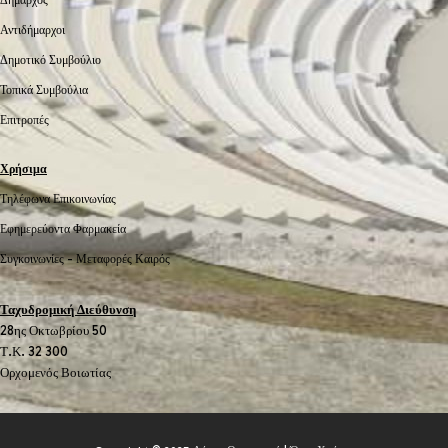
Αντιδήμαρχοι
Δημοτικό Συμβούλιο
Τοπικά Συμβούλια
Επιτροπές
Χρήσιμα
Τηλέφωνα Επικοινωνίας
Εφημερεύοντα Φαρμακεία
Συγκοινωνίες -
Μεταφορές
Καιρός
Ταχυδρομική Διεύθυνση
28ης Οκτωβρίου 50
Τ.Κ. 32 300
Ορχομενός Βοιωτίας