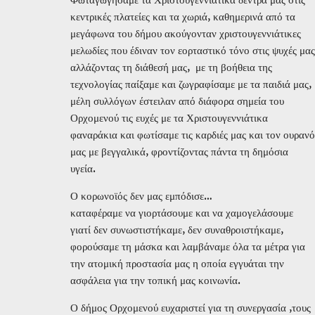
Φωταγωγήσαμε τα Χριστουγεννιάτικα δέντρα μας στις
κεντρικές πλατείες και τα χωριά, καθημερινά από τα
μεγάφωνα του δήμου ακούγονταν χριστουγεννιάτικες
μελωδίες που έδιναν τον εορταστικό τόνο στις ψυχές μας
αλλάζοντας τη διάθεσή μας, με τη βοήθεια της
τεχνολογίας παίξαμε και ζωγραφίσαμε με τα παιδιά μας,
μέλη συλλόγων έστειλαν από διάφορα σημεία του
Ορχομενού τις ευχές με τα Χριστουγεννιάτικα
φαναράκια και φωτίσαμε τις καρδιές μας και τον ουρανό
μας με βεγγαλικά, φροντίζοντας πάντα τη δημόσια
υγεία.
Ο κορωνοϊός δεν μας εμπόδισε…
καταφέραμε να γιορτάσουμε και να χαμογελάσουμε
γιατί δεν συνωστιστήκαμε, δεν συναθροιστήκαμε,
φορούσαμε τη μάσκα και λαμβάναμε όλα τα μέτρα για
την ατομική προστασία μας η οποία εγγυάται την
ασφάλεια για την τοπική μας κοινωνία.
Ο δήμος Ορχομενού ευχαριστεί για τη συνεργασία ,τους