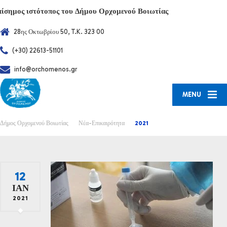
πίσημος ιστότοπος του Δήμου Ορχομενού Βοιωτίας
28ης Οκτωβρίου 50, T.K. 323 00
(+30) 22613-51101
info@orchomenos.gr
MENU
Δήμος Ορχομενού Βοιωτίας
Νέα-Επικαιρότητα
2021
12
ΙΑΝ
2021