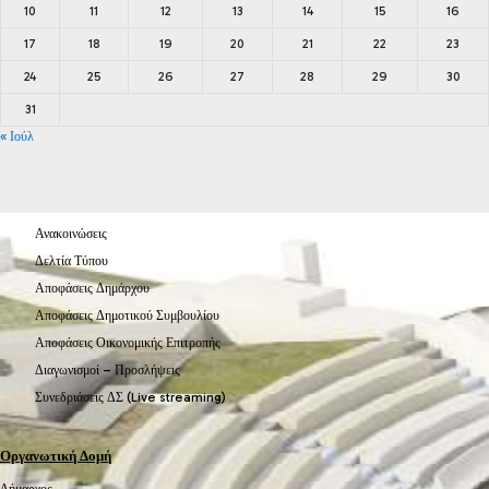
10
11
12
13
14
15
16
17
18
19
20
21
22
23
24
25
26
27
28
29
30
31
« Ιούλ
Ανακοινώσεις
Δελτία Τύπου
Αποφάσεις Δημάρχου
Αποφάσεις Δημοτικού Συμβουλίου
Αποφάσεις Οικονομικής Επιτροπής
Διαγωνισμοί – Προσλήψεις
Συνεδριάσεις ΔΣ (Live streaming)
Οργανωτική Δομή
Δήμαρχος