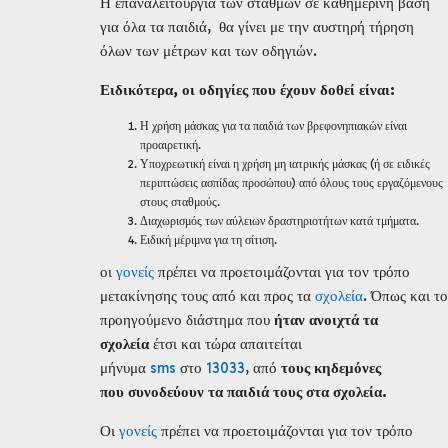
Η επαναλειτουργία των σταθμών σε καθημερινή βάση
για όλα τα παιδιά, θα γίνει με την αυστηρή τήρηση
όλων των μέτρων και των οδηγιών.
Ειδικότερα, οι οδηγίες που έχουν δοθεί είναι:
Η χρήση μάσκας για τα παιδιά των βρεφονηπιακών είναι
προαιρετική.
Υποχρεωτική είναι η χρήση μη ιατρικής μάσκας (ή σε ειδικές
περιπτώσεις ασπίδας προσώπου) από όλους τους εργαζόμενους
στους σταθμούς.
Διαχωρισμός των αύλειων δραστηριοτήτων κατά τμήματα.
Ειδική μέριμνα για τη σίτιση.
οι
γονείς
πρέπει να προετοιμάζονται για τον τρόπο
μετακίνησης τους από και προς τα
σχολεία
. Όπως και το
προηγούμενο διάστημα που
ήταν ανοιχτά τα
σχολεία
έτσι και τώρα απαιτείται
μήνυμα
sms
στο
13033
, από
τους κηδεμόνες
που συνοδεύουν τα παιδιά τους στα σχολεία.
Οι
γονείς
πρέπει να προετοιμάζονται για τον τρόπο