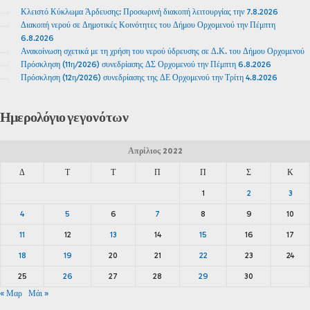
Κλειστό Κύκλωμα Άρδευσης: Προσωρινή διακοπή λειτουργίας την 7.8.2026
Διακοπή νερού σε Δημοτικές Κοινότητες του Δήμου Ορχομενού την Πέμπτη
6.8.2026
Ανακοίνωση σχετικά με τη χρήση του νερού ύδρευσης σε Δ.Κ. του Δήμου Ορχομενού
Πρόσκληση (11η/2026) συνεδρίασης ΔΣ Ορχομενού την Πέμπτη 6.8.2026
Πρόσκληση (12η/2026) συνεδρίασης της ΔΕ Ορχομενού την Τρίτη 4.8.2026
Ημερολόγιο
γεγονότων
Απρίλιος 2022
Δ
Τ
Τ
Π
Π
Σ
Κ
1
2
3
4
5
6
7
8
9
10
11
12
13
14
15
16
17
18
19
20
21
22
23
24
25
26
27
28
29
30
« Μαρ
Μάι »