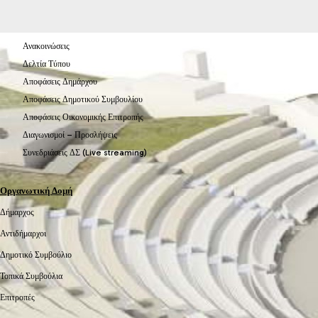
Ανακοινώσεις
Δελτία Τύπου
Αποφάσεις Δημάρχου
Αποφάσεις Δημοτικού Συμβουλίου
Αποφάσεις Οικονομικής Επιτροπής
Διαγωνισμοί – Προσλήψεις
Συνεδριάσεις ΔΣ (Live streaming)
Οργανωτική Δομή
Δήμαρχος
Αντιδήμαρχοι
Δημοτικό Συμβούλιο
Τοπικά Συμβούλια
Επιτροπές