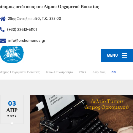
πίσημος ιστότοπος του Δήμου Ορχομενού Βοιωτίας
28ης Οκτωβρίου 50, T.K. 323 00
(+30) 22613-51101
info@orchomenos.gr
MENU
Δήμος Ορχομενού Βοιωτίας
Νέα-Επικαιρότητα
2022
Απρίλιος
03
03
ΑΠΡ
2022