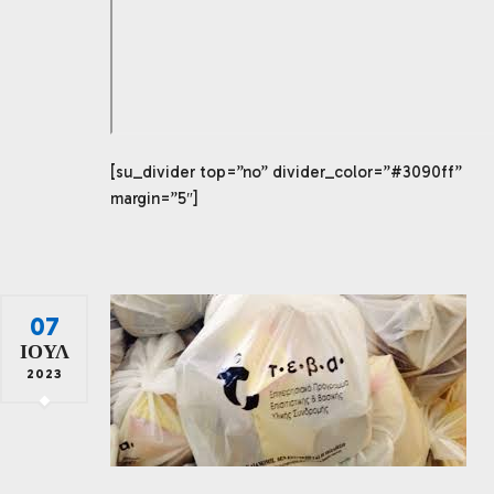
[su_divider top=”no” divider_color=”#3090ff”
margin=”5″]
07
ΙΟΎΛ
2023