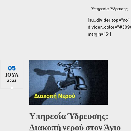
Υπηρεσία Ύδρευσης
[su_divider top=”no”
divider_color=”#309
margin=”5″]
05
ΙΟΎΛ
2023
Υπηρεσία Ύδρευσης:
Διακοπή νερού στον Άγιο