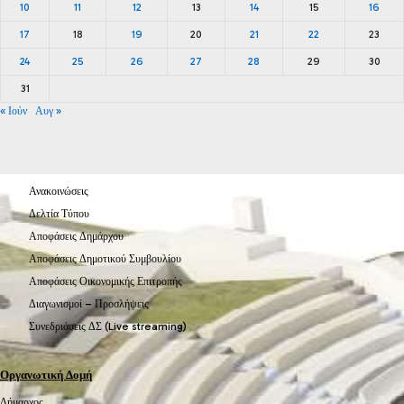
10
11
12
13
14
15
16
17
18
19
20
21
22
23
24
25
26
27
28
29
30
31
« Ιούν
Αυγ »
Ανακοινώσεις
Δελτία Τύπου
Αποφάσεις Δημάρχου
Αποφάσεις Δημοτικού Συμβουλίου
Αποφάσεις Οικονομικής Επιτροπής
Διαγωνισμοί – Προσλήψεις
Συνεδριάσεις ΔΣ (Live streaming)
Οργανωτική Δομή
Δήμαρχος