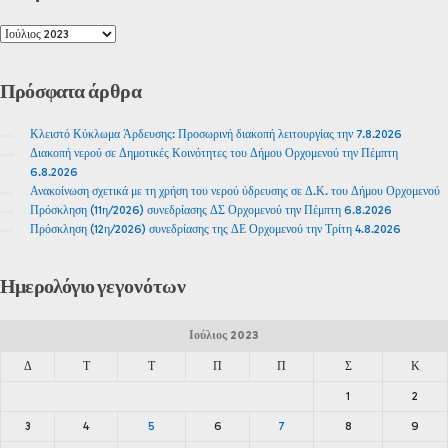
Πρόσφατα
άρθρα
Κλειστό Κύκλωμα Άρδευσης: Προσωρινή διακοπή λειτουργίας την 7.8.2026
Διακοπή νερού σε Δημοτικές Κοινότητες του Δήμου Ορχομενού την Πέμπτη
6.8.2026
Ανακοίνωση σχετικά με τη χρήση του νερού ύδρευσης σε Δ.Κ. του Δήμου Ορχομενού
Πρόσκληση (11η/2026) συνεδρίασης ΔΣ Ορχομενού την Πέμπτη 6.8.2026
Πρόσκληση (12η/2026) συνεδρίασης της ΔΕ Ορχομενού την Τρίτη 4.8.2026
Ημερολόγιο
γεγονότων
Ιούλιος 2023
Δ
Τ
Τ
Π
Π
Σ
Κ
1
2
3
4
5
6
7
8
9