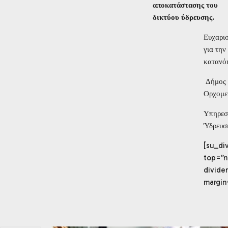
αποκατάστασης του
δικτύου ύδρευσης
.
Ευχαρι
για την
κατανό
Δήμος
Ορχομε
Υπηρεσ
Ύδρευσ
[su_di
top=”n
divide
margin