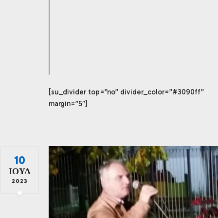
[su_divider top=”no” divider_color=”#3090ff”
margin=”5″]
10
ΙΟΎΛ
2023