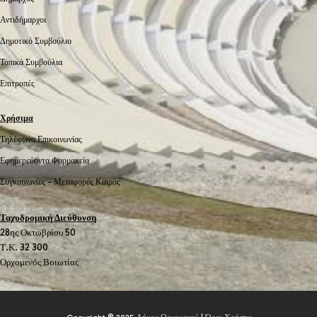
Αντιδήμαρχοι
Δημοτικό Συμβούλιο
Τοπικά Συμβούλια
Επιτροπές
Χρήσιμα
Τηλέφωνα Επικοινωνίας
Εφημερεύοντα Φαρμακεία
Συγκοινωνίες -
Μεταφορές
Καιρός
Ταχυδρομική Διεύθυνση
28ης Οκτωβρίου 50
Τ.Κ. 32 300
Ορχομενός Βοιωτίας