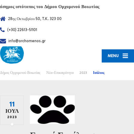
πίσημος ιστότοπος του Δήμου Ορχομενού Βοιωτίας
28ης Οκτωβρίου 50, T.K. 323 00
(+30) 22613-51101
info@orchomenos.gr
MENU
Δήμος Ορχομενού Βοιωτίας
Νέα-Επικαιρότητα
2023
Ιούλιος
11
ΙΟΎΛ
2023