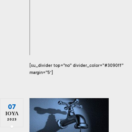
[su_divider top=”no” divider_color=”#3090ff”
margin=”5″]
07
ΙΟΎΛ
2023