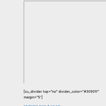
[su_divider top=”no” divider_color=”#3090ff”
margin=”5″]