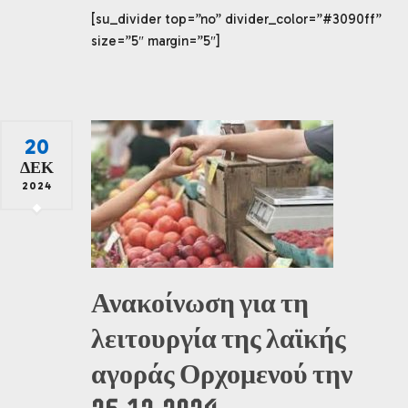
[su_divider top=”no” divider_color=”#3090ff”
size=”5″ margin=”5″]
20
ΔΕΚ
2024
Ανακοίνωση για τη
λειτουργία της λαϊκής
αγοράς Ορχομενού την