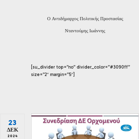
Ο Αντιδήμαρχος Πολιτικής Προστασίας
Νταντούμης Ιωάννης
[su_divider top=”no” divider_color=”#3090ff”
size=”2″ margin=”5″]
23
ΔΕΚ
2024