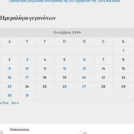
Πρόσκληση (12η/2026) συνεδρίασης της ΔΕ Ορχομενού την Τρίτη 4.8.2026
Ημερολόγιο
γεγονότων
Δεκέμβριος 2024
Δ
Τ
Τ
Π
Π
Σ
Κ
1
2
3
4
5
6
7
8
9
10
11
12
13
14
15
16
17
18
19
20
21
22
23
24
25
26
27
28
29
30
31
« Νοέ
Ιαν »
Ανακοινώσεις