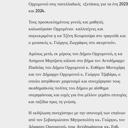
Ορχομενού στις πανελλαδικές εξετάσεις για τα έτη 2023
και 2024.
Τους προσκεκλημένους γονείς και μαθητές
καλωσόρισαν Ορχομένιοι καλλιτέχνες και
συγκεκριμένα η κα Τζένη Κουμπούρα στο τραγούδι και
ο μουσικός κ. Γιώργος Ζωγράφος στο ακορντεόν.
Αμέσως μετά, εκ μέρους του Δήμου Ορχομενού, η κα
Ασημινα Μερτζανη κάλεσε στο βήμα τον Αντιδήμαρχο
Παιδείας του Δήμου Ορχομενού κ. Ευθύμιο Μονοχάρη
και τον Δήμαρχο Ορχομενού κ. Γεώργιο Τζαβάρα, ο
οποίοι απηύθυναν χαιρετισμό και συνεχάρησαν τους
ακαδημαϊκούς πολίτες του Δήμου με αίσθημα
υπερηφάνειας και ευχές για ένα μέλλον γεμάτο επιτυχίες
και ταξίδια προς τη γνώση.
Η εκδήλωση συνεχίστηκε με την απονομή των επαίνων
από τον Σεβασμιώτατο Μητροπολίτη κκ. Γεώργιο, τον
Δήμαρχο Ορχομενού, τους Αντιδημάρχους κκ. Ευθ.