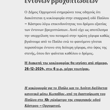
έντονων βροχοπτώσεων
Ο Δήμος Ορχομενού ενημερώνει τους οδηγούς ότι
διακόπτεται η κυκλοφορία στην επαρχιακή οδό Παύλου
– Κάστρου λόγω επικινδυνότητας του δρόμου εξαιτίας
των έντονων βροχοπτώσεων. Αυτό είχε ως αποτέλεσμα
την υπερχείλιση του ποταμού στην πρώτη γέφυρα καθώς
βγαίνουμε από το Παύλο ενώ το φαινόμενο γίνεται
περισσότερο έντονο στη δεύτερη γέφυρα, στο ύψος της
στενής, όπου δεν φαίνεται καθόλου ο δρόμος.
Η διακοπή της κυκλοφορίας θα ισχύσει από σήμερα,
26-12-2024, στις 6 μ.μ. μέχρι νεωτέρας.
Η κυκλοφορία για το Παύλο και το Λούτσι διεξάγεται
κανονικά μέσω Κωπαΐδας, από τη διασταύρωση του
Παύλου στο 10ο χιλιόμετρο της επαρχιακής οδού
Κάστρου – Ορχομενού.