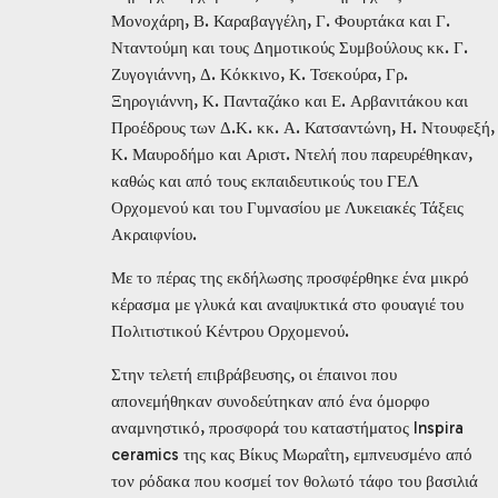
Μονοχάρη, Β. Καραβαγγέλη, Γ. Φουρτάκα και Γ.
Νταντούμη και τους Δημοτικούς Συμβούλους κκ. Γ.
Ζυγογιάννη, Δ. Κόκκινο, Κ. Τσεκούρα, Γρ.
Ξηρογιάννη, Κ. Πανταζάκο και Ε. Αρβανιτάκου και
Προέδρους των Δ.Κ. κκ. Α. Κατσαντώνη, Η. Ντουφεξή,
Κ. Μαυροδήμο και Αριστ. Ντελή που παρευρέθηκαν,
καθώς και από τους εκπαιδευτικούς του ΓΕΛ
Ορχομενού και του Γυμνασίου με Λυκειακές Τάξεις
Ακραιφνίου.
Με το πέρας της εκδήλωσης προσφέρθηκε ένα μικρό
κέρασμα με γλυκά και αναψυκτικά στο φουαγιέ του
Πολιτιστικού Κέντρου Ορχομενού.
Στην τελετή επιβράβευσης, οι έπαινοι που
απονεμήθηκαν συνοδεύτηκαν από ένα όμορφο
αναμνηστικό, προσφορά του καταστήματος Inspira
ceramics της κας Βίκυς Μωραΐτη, εμπνευσμένο από
τον ρόδακα που κοσμεί τον θολωτό τάφο του βασιλιά