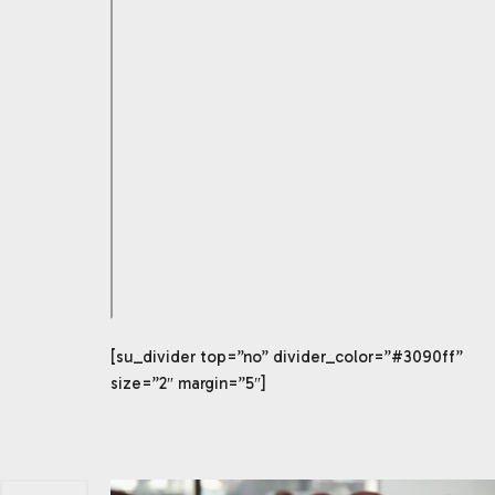
[su_divider top=”no” divider_color=”#3090ff”
size=”2″ margin=”5″]