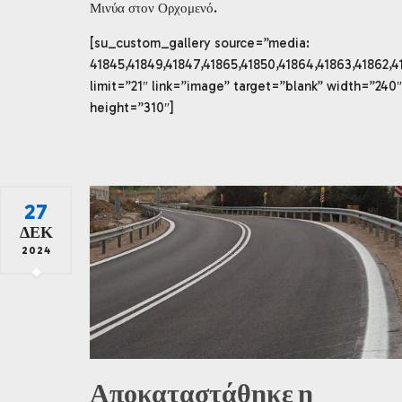
Μινύα στον Ορχομενό.
[su_custom_gallery source=”media:
41845,41849,41847,41865,41850,41864,41863,41862,41
limit=”21″ link=”image” target=”blank” width=”240″
height=”310″]
27
ΔΕΚ
2024
Αποκαταστάθηκε η