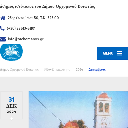
πίσημος ιστότοπος του Δήμου Ορχομενού Βοιωτίας
28ης Οκτωβρίου 50, T.K. 323 00
(+30) 22613-51101
info@orchomenos.gr
MENU
Δήμος Ορχομενού Βοιωτίας
Νέα-Επικαιρότητα
2024
Δεκέμβριος
31
ΔΕΚ
2024