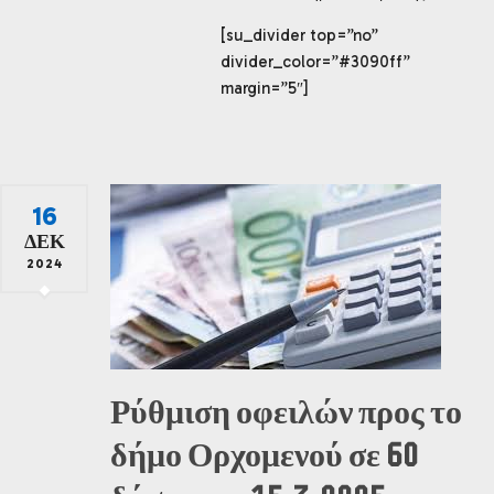
[su_divider top=”no”
divider_color=”#3090ff”
margin=”5″]
16
ΔΕΚ
2024
Ρύθμιση οφειλών προς το
δήμο Ορχομενού σε 60