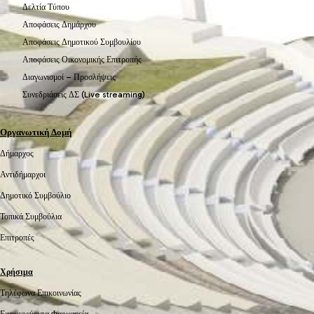
Δελτία Τύπου
Αποφάσεις Δημάρχου
Αποφάσεις Δημοτικού Συμβουλίου
Αποφάσεις Οικονομικής Επιτροπής
Διαγωνισμοί – Προσλήψεις
Συνεδριάσεις ΔΣ (Live streaming)
Οργανωτική Δομή
Δήμαρχος
Αντιδήμαρχοι
Δημοτικό Συμβούλιο
Τοπικά Συμβούλια
Επιτροπές
Χρήσιμα
Τηλέφωνα Επικοινωνίας
Εφημερεύοντα Φαρμακεία