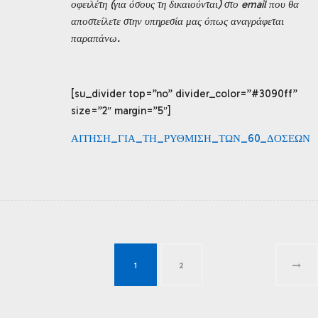
οφειλέτη (για όσους τη δικαιούνται) στο email που θα
αποστείλετε στην υπηρεσία μας όπως αναγράφεται
παραπάνω.
[su_divider top=”no” divider_color=”#3090ff”
size=”2″ margin=”5″]
ΑΙΤΗΣΗ_ΓΙΑ_ΤΗ_ΡΥΘΜΙΣΗ_ΤΩΝ_60_ΔΟΣΕΩΝ
1
2