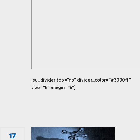
[su_divider top=”no” divider_color=”#3090ff”
size=”5″ margin=”5″]
17