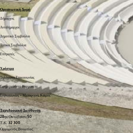
Οργανωτική Δομή
Δήμαρχος
Αντιδήμαρχοι
Δημοτικό Συμβούλιο
Τοπικά Συμβούλια
Επιτροπές
Χρήσιμα
Τηλέφωνα Επικοινωνίας
Εφημερεύοντα Φαρμακεία
Συγκοινωνίες -
Μεταφορές
Καιρός
Ταχυδρομική Διεύθυνση
28ης Οκτωβρίου 50
Τ.Κ. 32 300
Ορχομενός Βοιωτίας