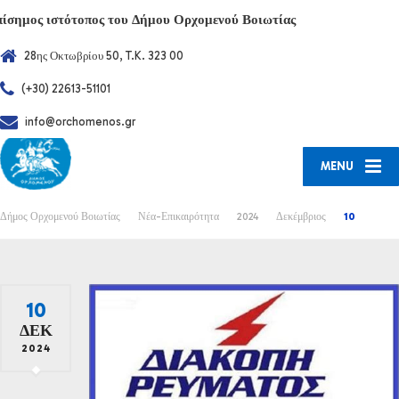
πίσημος ιστότοπος του Δήμου Ορχομενού Βοιωτίας
28ης Οκτωβρίου 50, T.K. 323 00
(+30) 22613-51101
info@orchomenos.gr
MENU
Δήμος Ορχομενού Βοιωτίας
Νέα-Επικαιρότητα
2024
Δεκέμβριος
10
10
ΔΕΚ
2024