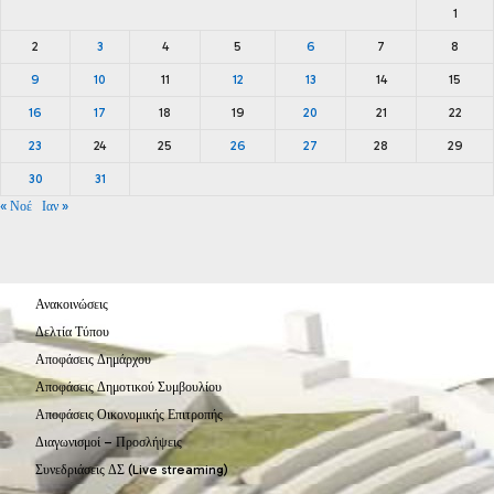
1
2
3
4
5
6
7
8
9
10
11
12
13
14
15
16
17
18
19
20
21
22
23
24
25
26
27
28
29
30
31
« Νοέ
Ιαν »
Ανακοινώσεις
Δελτία Τύπου
Αποφάσεις Δημάρχου
Αποφάσεις Δημοτικού Συμβουλίου
Αποφάσεις Οικονομικής Επιτροπής
Διαγωνισμοί – Προσλήψεις
Συνεδριάσεις ΔΣ (Live streaming)