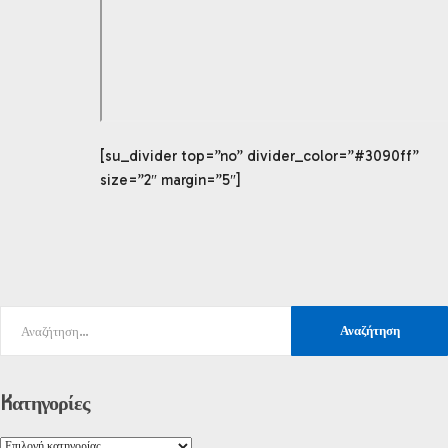
[su_divider top=”no” divider_color=”#3090ff”
size=”2″ margin=”5″]
Kατηγορίες