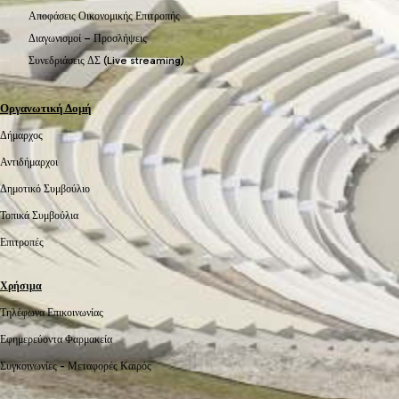
Αποφάσεις Οικονομικής Επιτροπής
Διαγωνισμοί – Προσλήψεις
Συνεδριάσεις ΔΣ (Live streaming)
Οργανωτική Δομή
Δήμαρχος
Αντιδήμαρχοι
Δημοτικό Συμβούλιο
Τοπικά Συμβούλια
Επιτροπές
Χρήσιμα
Τηλέφωνα Επικοινωνίας
Εφημερεύοντα Φαρμακεία
Συγκοινωνίες -
Μεταφορές
Καιρός