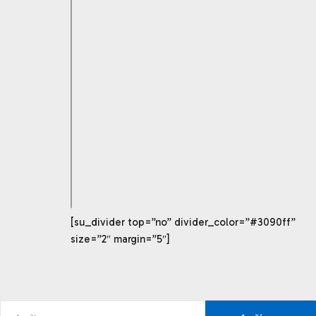
[su_divider top=”no” divider_color=”#3090ff”
size=”2″ margin=”5″]