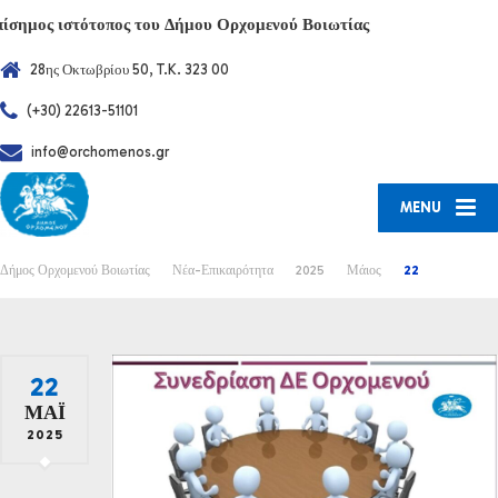
πίσημος ιστότοπος του Δήμου Ορχομενού Βοιωτίας
28ης Οκτωβρίου 50, T.K. 323 00
(+30) 22613-51101
info@orchomenos.gr
MENU
Δήμος Ορχομενού Βοιωτίας
Νέα-Επικαιρότητα
2025
Μάιος
22
22
ΜΆΙ
2025