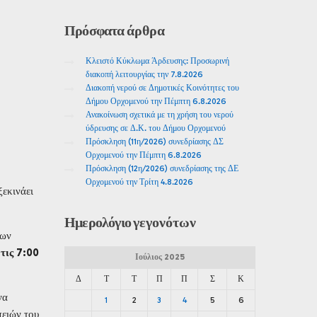
Πρόσφατα
άρθρα
Κλειστό Κύκλωμα Άρδευσης: Προσωρινή
διακοπή λειτουργίας την 7.8.2026
Διακοπή νερού σε Δημοτικές Κοινότητες του
Δήμου Ορχομενού την Πέμπτη 6.8.2026
Ανακοίνωση σχετικά με τη χρήση του νερού
ύδρευσης σε Δ.Κ. του Δήμου Ορχομενού
Πρόσκληση (11η/2026) συνεδρίασης ΔΣ
Ορχομενού την Πέμπτη 6.8.2026
Πρόσκληση (12η/2026) συνεδρίασης της ΔΕ
Ορχομενού την Τρίτη 4.8.2026
εκινάει
Ημερολόγιο
γεγονότων
των
 τις 7:00
Ιούλιος 2025
Δ
Τ
Τ
Π
Π
Σ
Κ
να
1
2
3
4
5
6
πειών του