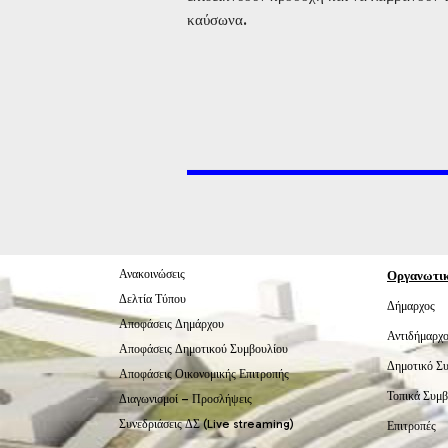
καύσωνα.
Ανακοινώσεις
Οργανωτι
Δελτία Τύπου
Δήμαρχος
Αποφάσεις Δημάρχου
Αντιδήμαρχο
Αποφάσεις Δημοτικού Συμβουλίου
Δημοτικό Σ
Αποφάσεις Οικονομικής Επιτροπής
Τοπικά Συμβ
Διαγωνισμοί – Προσλήψεις
Συνεδριάσεις ΔΣ (Live streaming)
Επιτροπές