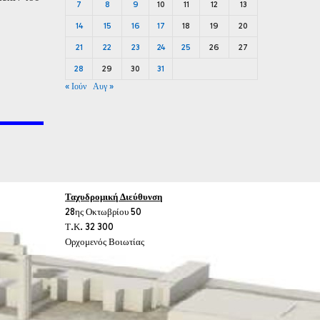
7
8
9
10
11
12
13
14
15
16
17
18
19
20
21
22
23
24
25
26
27
28
29
30
31
« Ιούν
Αυγ »
Ταχυδρομική Διεύθυνση
28ης Οκτωβρίου 50
Τ.Κ. 32 300
Ορχομενός Βοιωτίας