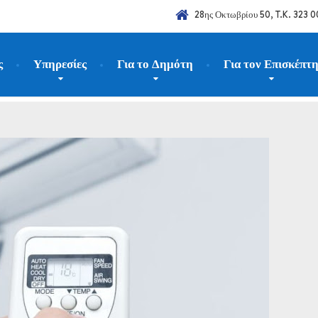
28ης Οκτωβρίου 50, T.K. 323 0
ς
Υπηρεσίες
Για το Δημότη
Για τον Επισκέπτ
025
Ιούλιος
21