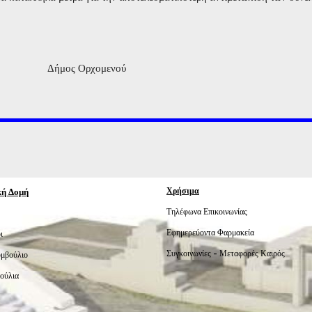
Δήμος Ορχομενού
κή Δομή
Χρήσιμα
Τηλέφωνα Επικοινωνίας
Εφημερεύοντα Φαρμακεία
ι
Συγκοινωνίες -
Μεταφορές
Καιρός
υμβούλιο
ούλια