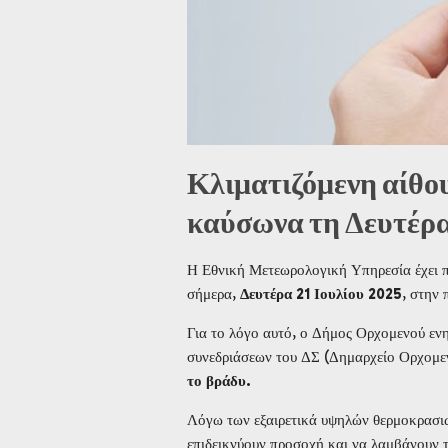
Κλιματιζόμενη αίθο
καύσωνα τη Δευτέρα
Η Εθνική Μετεωρολογική Υπηρεσία έχει π
σήμερα,
Δευτέρα 21 Ιουλίου 2025
, στην 
Για το λόγο αυτό, ο Δήμος Ορχομενού ενη
συνεδριάσεων του ΔΣ (Δημαρχείο Ορχομε
το βράδυ
.
Λόγω των εξαιρετικά υψηλών θερμοκρασιών
επιδεικνύουν προσοχή και να λαμβάνουν 