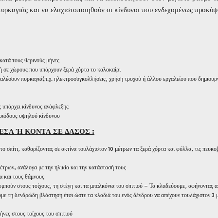
υρκαγιάς και να ελαχιστοποιηθούν οι κίνδυνοι που ενδεχομένως προκύψ
 κατά τους θερινούς μήνες
ή σε χώρους που υπάρχουν ξερά χόρτα το καλοκαίρι
αλέσουν πυρκαγιά(π.χ. ηλεκτροσυγκολλήσεις, χρήση τροχού ή άλλου εργαλείου που δημιουρ
 υπάρχει κίνδυνος ανάφλεξης
ριόδους υψηλού κίνδυνου
ΜΕΣΑ Ή ΚΟΝΤΑ ΣΕ ΔΑΣΟΣ :
ο σπίτι, καθαρίζοντας σε ακτίνα τουλάχιστον 10 μέτρων τα ξερά χόρτα και φύλλα, τις πευκο
έτρων, ανάλογα με την ηλικία και την κατάστασή τους
α και τους θάμνους
μπούν στους τοίχους, τη στέγη και τα μπαλκόνια του σπιτιού – Τα κλαδεύουμε, αφήνοντας 
υμε τη δενδρώδη βλάστηση έτσι ώστε τα κλαδιά του ενός δένδρου να απέχουν τουλάχιστον 3 
νες στους τοίχους του σπιτιού