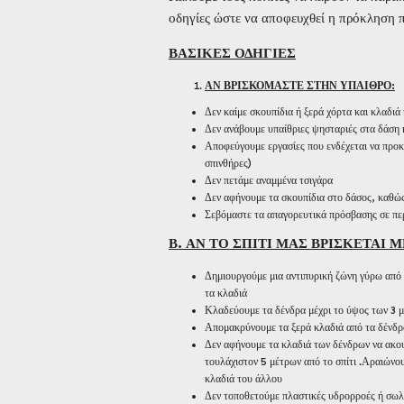
οδηγίες ώστε να αποφευχθεί η πρόκληση π
ΒΑΣΙΚΕΣ ΟΔΗΓΙΕΣ
ΑΝ ΒΡΙΣΚΟΜΑΣΤΕ ΣΤΗΝ ΥΠΑΙΘΡΟ:
Δεν καίμε σκουπίδια ή ξερά χόρτα και κλαδιά
Δεν ανάβουμε υπαίθριες ψησταριές στα δάση 
Αποφεύγουμε εργασίες που ενδέχεται να προκ
σπινθήρες)
Δεν πετάμε αναμμένα τσιγάρα
Δεν αφήνουμε τα σκουπίδια στο δάσος, καθώς
Σεβόμαστε τα απαγορευτικά πρόσβασης σε πε
Β. ΑΝ ΤΟ ΣΠΙΤΙ ΜΑΣ ΒΡΙΣΚΕΤΑΙ 
Δημιουργούμε μια αντιπυρική ζώνη γύρω από τ
τα κλαδιά
Κλαδεύουμε τα δένδρα μέχρι το ύψος των 3 μ
Απομακρύνουμε τα ξερά κλαδιά από τα δένδρ
Δεν αφήνουμε τα κλαδιά των δένδρων να ακου
τουλάχιστον 5 μέτρων από το σπίτι .Αραιώνο
κλαδιά του άλλου
Δεν τοποθετούμε πλαστικές υδρορροές ή σωλή