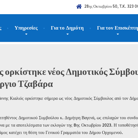
28ης Οκτωβρίου 50, T.K. 323 0
ς
Υπηρεσίες
Για το Δημότη
Για τον Επισκέπτ
025
Αύγουστος
12
ός ορκίστηκε νέος Δημοτικός Σύμβο
ργιο Τζαβάρα
άννης Κιαλιός ορκίστηκε σήμερα ως νέος Δημοτικός Σύμβουλος από τον Δήμ
ραιτηθέντος Δημοτικού Συμβούλου κ. Δημήτρη Βαγενά, ως επιλαχών του συνδ
να με τα αποτελέσματα των εκλογών της 8ης Οκτωβρίου 2023. Η τοποθέτησ
τάμος κατέχει τη θέση του Γενικού Γραμματέα του Δήμου Ορχομενού.