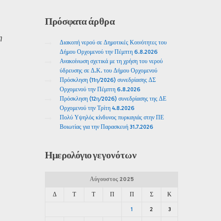
Πρόσφατα
άρθρα
η
Διακοπή νερού σε Δημοτικές Κοινότητες του
Δήμου Ορχομενού την Πέμπτη 6.8.2026
Ανακοίνωση σχετικά με τη χρήση του νερού
ύδρευσης σε Δ.Κ. του Δήμου Ορχομενού
Πρόσκληση (11η/2026) συνεδρίασης ΔΣ
Ορχομενού την Πέμπτη 6.8.2026
Πρόσκληση (12η/2026) συνεδρίασης της ΔΕ
Ορχομενού την Τρίτη 4.8.2026
Πολύ Υψηλός κίνδυνος πυρκαγιάς στην ΠΕ
Βοιωτίας για την Παρασκευή 31.7.2026
Ημερολόγιο
γεγονότων
Αύγουστος 2025
Δ
Τ
Τ
Π
Π
Σ
Κ
1
2
3