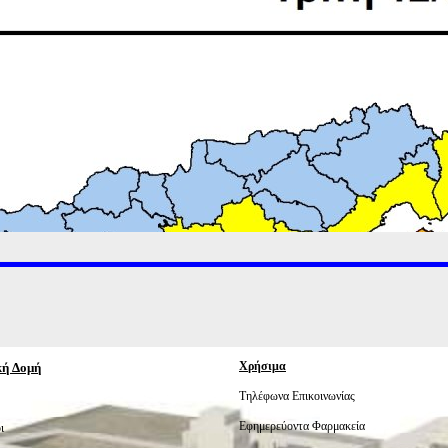
κή Δομή
Χρήσιμα
Τηλέφωνα Επικοινωνίας
Εφημερεύοντα Φαρμακεία
ι