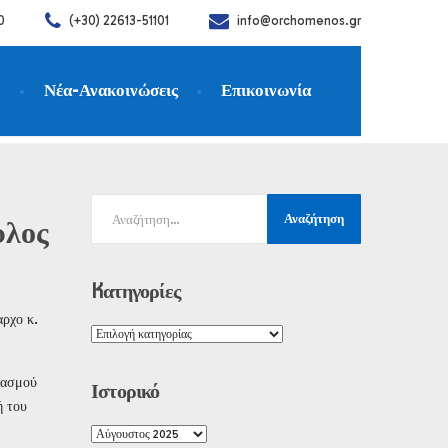
0
(+30) 22613-51101
info@orchomenos.gr
η
Νέα-Ανακοινώσεις
Επικοινωνία
υλος
Kατηγορίες
αρχο κ.
υασμού
Ιστορικό
ή του