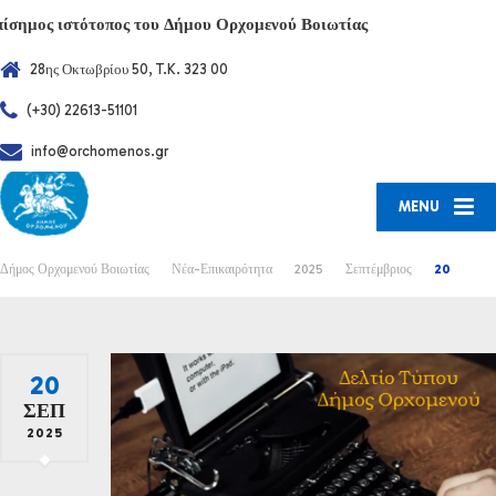
πίσημος ιστότοπος του Δήμου Ορχομενού Βοιωτίας
28ης Οκτωβρίου 50, T.K. 323 00
(+30) 22613-51101
info@orchomenos.gr
MENU
Δήμος Ορχομενού Βοιωτίας
Νέα-Επικαιρότητα
2025
Σεπτέμβριος
20
20
ΣΕΠ
2025