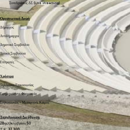
Συνεδριάσεις ΔΣ (Live streaming)
Οργανωτική Δομή
Δήμαρχος
Αντιδήμαρχοι
Δημοτικό Συμβούλιο
Τοπικά Συμβούλια
Επιτροπές
Χρήσιμα
Τηλέφωνα Επικοινωνίας
Εφημερεύοντα Φαρμακεία
Συγκοινωνίες -
Μεταφορές
Καιρός
Ταχυδρομική Διεύθυνση
28ης Οκτωβρίου 50
Τ.Κ. 32 300