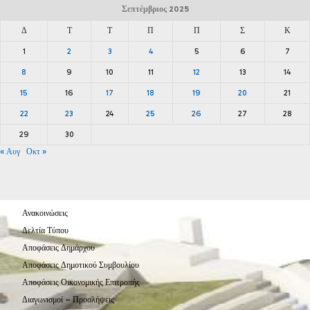
Σεπτέμβριος 2025
Δ
Τ
Τ
Π
Π
Σ
Κ
1
2
3
4
5
6
7
8
9
10
11
12
13
14
15
16
17
18
19
20
21
22
23
24
25
26
27
28
29
30
« Αυγ
Οκτ »
Ανακοινώσεις
Δελτία Τύπου
Αποφάσεις Δημάρχου
Αποφάσεις Δημοτικού Συμβουλίου
Αποφάσεις Οικονομικής Επιτροπής
Διαγωνισμοί – Προσλήψεις