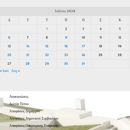
Ιούλιος 2026
Δ
Τ
Τ
Π
Π
Σ
Κ
1
2
3
4
5
6
7
8
9
10
11
12
13
14
15
16
17
18
19
20
21
22
23
24
25
26
27
28
29
30
31
« Ιούν
Αυγ »
Ανακοινώσεις
Δελτία Τύπου
Αποφάσεις Δημάρχου
Αποφάσεις Δημοτικού Συμβουλίου
Αποφάσεις Οικονομικής Επιτροπής