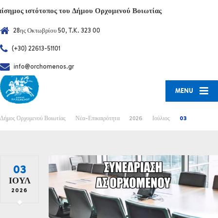
πίσημος ιστότοπος του Δήμου Ορχομενού Βοιωτίας
28ης Οκτωβρίου 50, T.K. 323 00
(+30) 22613-51101
info@orchomenos.gr
MENU
Δήμος Ορχομενού Βοιωτίας
Νέα-Επικαιρότητα
2026
Ιούλιος
03
03
ΙΟΎΛ
2026