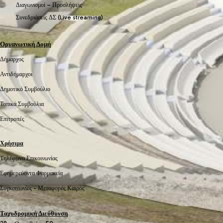
Διαγωνισμοί – Προσλήψεις
Συνεδριάσεις ΔΣ (Live streaming)
Οργανωτική Δομή
Δήμαρχος
Αντιδήμαρχοι
Δημοτικό Συμβούλιο
Τοπικά Συμβούλια
Επιτροπές
Χρήσιμα
Τηλέφωνα Επικοινωνίας
Εφημερεύοντα Φαρμακεία
Συγκοινωνίες -
Μεταφορές
Καιρός
Ταχυδρομική Διεύθυνση