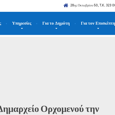
28ης Οκτωβρίου 50, T.K. 323 0
ς
Υπηρεσίες
Για το Δημότη
Για τον Επισκέπτ
νακοινώσεις
Δωρεάν test COVID στο Δημαρχείο Ορχομενού την Πέμ
 Δημαρχείο Ορχομενού την