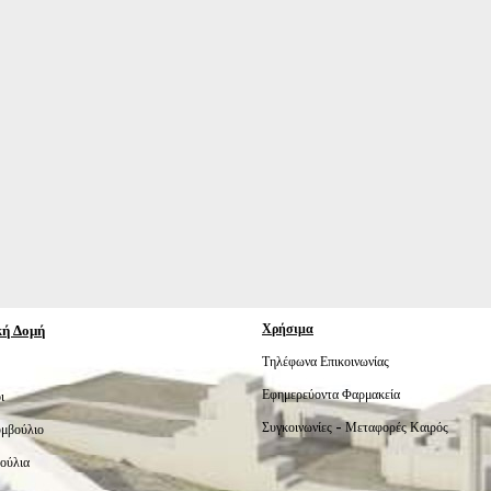
κή Δομή
Χρήσιμα
Τηλέφωνα Επικοινωνίας
Εφημερεύοντα Φαρμακεία
ι
Συγκοινωνίες -
Μεταφορές
Καιρός
υμβούλιο
ούλια