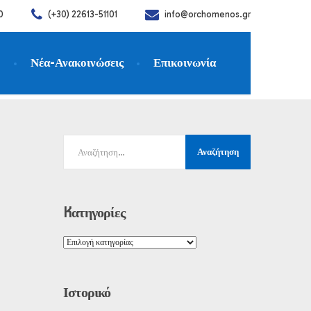
0
(+30) 22613-51101
info@orchomenos.gr
η
Νέα-Ανακοινώσεις
Επικοινωνία
πτη 11.5.2023
Kατηγορίες
Ιστορικό