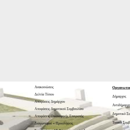
Ανακοινώσεις
Οργανωτι
Δελτία Τύπου
Δήμαρχος
Αποφάσεις Δημάρχου
Αντιδήμαρχο
Αποφάσεις Δημοτικού Συμβουλίου
Δημοτικό Σ
Αποφάσεις Οικονομικής Επιτροπής
Τοπικά Συμβ
Διαγωνισμοί – Προσλήψεις