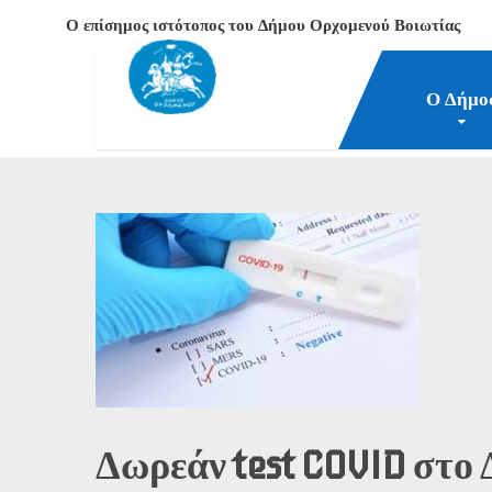
Ο επίσημος ιστότοπος του Δήμου Ορχομενού Βοιωτίας
Ο Δήμο
Δήμος Ορχομενού Βοιωτίας
Νέα-Επικαιρότητα
Α
Δωρεάν test COVID στο