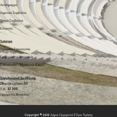
Αντιδήμαρχοι
Δημοτικό Συμβούλιο
Τοπικά Συμβούλια
Επιτροπές
Χρήσιμα
Τηλέφωνα Επικοινωνίας
Εφημερεύοντα Φαρμακεία
Συγκοινωνίες -
Μεταφορές
Καιρός
Ταχυδρομική Διεύθυνση
28ης Οκτωβρίου 50
Τ.Κ. 32 300
Ορχομενός Βοιωτίας
Copyright © 2025
Δήμος Ορχομενού
|
Όροι Χρήσης