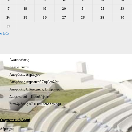
17
18
19
20
21
22
23
24
25
26
27
28
29
30
31
« Ιούλ
Ανακοινώσεις
Δελτία Τύπου
Αποφάσεις Δημάρχου
Αποφάσεις Δημοτικού Συμβουλίου
Αποφάσεις Οικονομικής Επιτροπής
Διαγωνισμοί – Προσλήψεις
Συνεδριάσεις ΔΣ (Live streaming)
Οργανωτική Δομή
Δήμαρχος