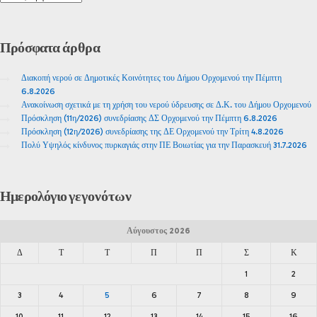
Πρόσφατα
άρθρα
Διακοπή νερού σε Δημοτικές Κοινότητες του Δήμου Ορχομενού την Πέμπτη
6.8.2026
Ανακοίνωση σχετικά με τη χρήση του νερού ύδρευσης σε Δ.Κ. του Δήμου Ορχομενού
Πρόσκληση (11η/2026) συνεδρίασης ΔΣ Ορχομενού την Πέμπτη 6.8.2026
Πρόσκληση (12η/2026) συνεδρίασης της ΔΕ Ορχομενού την Τρίτη 4.8.2026
Πολύ Υψηλός κίνδυνος πυρκαγιάς στην ΠΕ Βοιωτίας για την Παρασκευή 31.7.2026
Ημερολόγιο
γεγονότων
Αύγουστος 2026
Δ
Τ
Τ
Π
Π
Σ
Κ
1
2
3
4
5
6
7
8
9
10
11
12
13
14
15
16