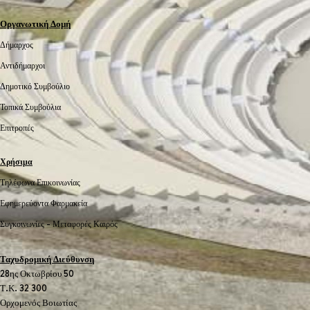
Οργανωτική Δομή
Δήμαρχος
Αντιδήμαρχοι
Δημοτικό Συμβούλιο
Τοπικά Συμβούλια
Επιτροπές
Χρήσιμα
Τηλέφωνα Επικοινωνίας
Εφημερεύοντα Φαρμακεία
Συγκοινωνίες -
Μεταφορές
Καιρός
Ταχυδρομική Διεύθυνση
28ης Οκτωβρίου 50
Τ.Κ. 32 300
Ορχομενός Βοιωτίας