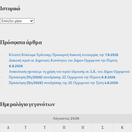
Ιστορικό
Πρόσφατα
άρθρα
Κλειστό Κύκλωμα Άρδευσης: Προσωρινή διακοπή λειτουργίας την 7.8.2026
Διακοπή νερού σε Δημοτικές Κοινότητες του Δήμου Ορχομενού την Πέμπτη
6.8.2026
Ανακοίνωση σχετικά με τη χρήση του νερού ύδρευσης σε Δ.Κ. του Δήμου Ορχομενού
Πρόσκληση (11η/2026) συνεδρίασης ΔΣ Ορχομενού την Πέμπτη 6.8.2026
Πρόσκληση (12η/2026) συνεδρίασης της ΔΕ Ορχομενού την Τρίτη 4.8.2026
Ημερολόγιο
γεγονότων
Αύγουστος 2026
Δ
Τ
Τ
Π
Π
Σ
Κ