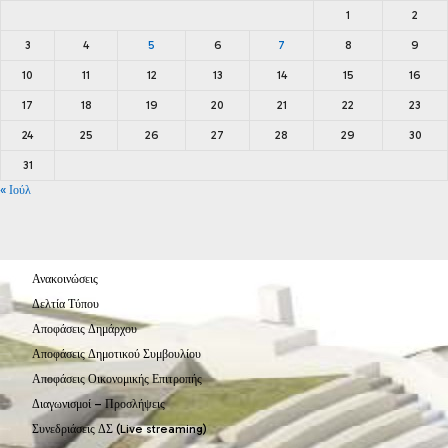
1
2
3
4
5
6
7
8
9
10
11
12
13
14
15
16
17
18
19
20
21
22
23
24
25
26
27
28
29
30
31
« Ιούλ
Ανακοινώσεις
Δελτία Τύπου
Αποφάσεις Δημάρχου
Αποφάσεις Δημοτικού Συμβουλίου
Αποφάσεις Οικονομικής Επιτροπής
Διαγωνισμοί – Προσλήψεις
Συνεδριάσεις ΔΣ (Live streaming)