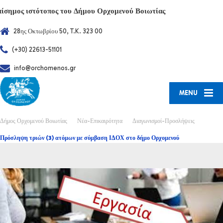
πίσημος ιστότοπος του Δήμου Ορχομενού Βοιωτίας
28ης Οκτωβρίου 50, T.K. 323 00
(+30) 22613-51101
info@orchomenos.gr
MENU
Δήμος Ορχομενού Βοιωτίας
Νέα-Επικαιρότητα
Διαγωνισμοί-Προσλήψεις
Πρόσληψη τριών (3) ατόμων με σύμβαση ΙΔΟΧ στο δήμο Ορχομενού