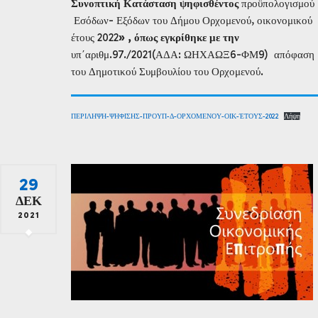
Συνοπτική Κατάσταση ψηφισθέντος
προϋπολογισμού
Εσόδων- Εξόδων του Δήμου Ορχομενού, οικονομικού
έτους 2022
» ,
όπως εγκρίθηκε με την
υπ΄αριθμ.97./2021(ΑΔΑ: ΩΗΧΑΩΞ6-ΦΜ9) απόφαση
του Δημοτικού Συμβουλίου του Ορχομενού.
ΠΕΡΙΛΗΨΗ-ΨΗΦΙΣΗΣ-ΠΡΟΥΠ-Δ-ΟΡΧΟΜΕΝΟΥ-ΟΙΚ-ΈΤΟΥΣ-2022
Λήψη
29
ΔΕΚ
2021