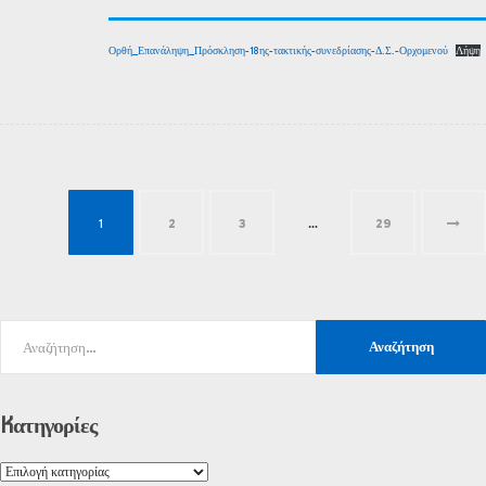
Ορθή_Επανάληψη_Πρόσκληση-18ης-τακτικής-συνεδρίασης-Δ.Σ.-Ορχομενού
Λήψη
1
2
3
…
29
Kατηγορίες