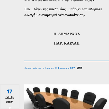
Εάν , λόγω της πανδημίας , υπάρξει οποιαδήποτε
αλλαγή θα αναρτηθεί νέα ανακοίνωση.
Η
Δ
ΗΜΑΡΧΟΣ
ΠΑΡ. ΚΑΡΑΛΗ
Ανακοίνωση-για-τη-λαϊκή-ως-05-Ιανουαρίου-2022
Λήψη
17
ΔΕΚ
2021