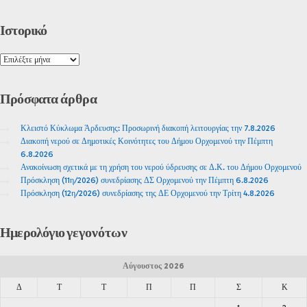
Ιστορικό
Πρόσφατα
άρθρα
Κλειστό Κύκλωμα Άρδευσης: Προσωρινή διακοπή λειτουργίας την 7.8.2026
Διακοπή νερού σε Δημοτικές Κοινότητες του Δήμου Ορχομενού την Πέμπτη
6.8.2026
Ανακοίνωση σχετικά με τη χρήση του νερού ύδρευσης σε Δ.Κ. του Δήμου Ορχομενού
Πρόσκληση (11η/2026) συνεδρίασης ΔΣ Ορχομενού την Πέμπτη 6.8.2026
Πρόσκληση (12η/2026) συνεδρίασης της ΔΕ Ορχομενού την Τρίτη 4.8.2026
Ημερολόγιο
γεγονότων
Αύγουστος 2026
Δ
Τ
Τ
Π
Π
Σ
Κ