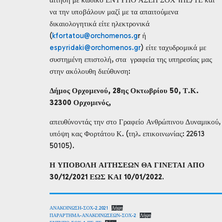
να την υποβάλουν μαζί με τα απαιτούμενα
δικαιολογητικά είτε ηλεκτρονικά
(
kfortatou@orchomenos.g
r ή
espyridaki@orchomenos.gr
) είτε ταχυδρομικά με
συστημένη επιστολή, στα γραφεία της υπηρεσίας μας
στην ακόλουθη διεύθυνση:
Δήμος Ορχομενού, 28ης Οκτωβρίου 50, Τ.Κ.
32300 Ορχομενός,
απευθύνοντάς την στο Γραφείο Ανθρώπινου Δυναμικού,
υπόψη κας Φορτάτου Κ. (τηλ. επικοινωνίας: 22613
50105).
Η ΥΠΟΒΟΛΗ ΑΙΤΗΣΕΩΝ ΘΑ ΓΙΝΕΤΑΙ ΑΠΟ
30/12/2021 ΕΩΣ ΚΑΙ 10/01/2022
.
ΑΝΑΚΟΙΝΩΣΗ-ΣΟΧ-2.2021
Λήψη
ΠΑΡΑΡΤΗΜΑ-ΑΝΑΚΟΙΝΩΣΕΩΝ-ΣΟΧ-2
Λήψη