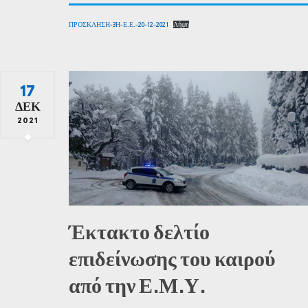
ΠΡΟΣΚΛΗΣΗ-3Η-Ε.Ε.-20-12-2021
Λήψη
17
ΔΕΚ
2021
Έκτακτο δελτίο
επιδείνωσης του καιρού
από την Ε.Μ.Υ.