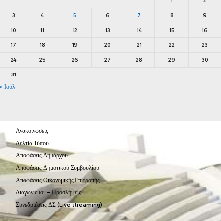
1
2
3
4
5
6
7
8
9
10
11
12
13
14
15
16
17
18
19
20
21
22
23
24
25
26
27
28
29
30
31
« Ιούλ
Ανακοινώσεις
Δελτία Τύπου
Αποφάσεις Δημάρχου
Αποφάσεις Δημοτικού Συμβουλίου
Αποφάσεις Οικονομικής Επιτροπής
Διαγωνισμοί – Προσλήψεις
Συνεδριάσεις ΔΣ (Live streaming)