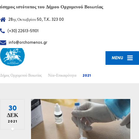
πίσημος ιστότοπος του Δήμου Ορχομενού Βοιωτίας
28ης Οκτωβρίου 50, T.K. 323 00
(+30) 22613-51101
info@orchomenos.gr
MENU
Δήμος Ορχομενού Βοιωτίας
Νέα-Επικαιρότητα
2021
30
ΔΕΚ
2021