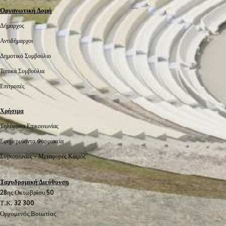
Οργανωτική Δομή
Δήμαρχος
Αντιδήμαρχοι
Δημοτικό Συμβούλιο
Τοπικά Συμβούλια
Επιτροπές
Χρήσιμα
Τηλέφωνα Επικοινωνίας
Εφημερεύοντα Φαρμακεία
Συγκοινωνίες -
Μεταφορές
Καιρός
Ταχυδρομική Διεύθυνση
28ης Οκτωβρίου 50
Τ.Κ. 32 300
Ορχομενός Βοιωτίας