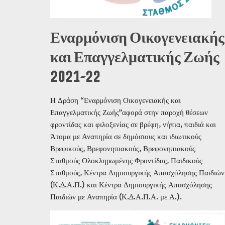
Εναρμόνιση Οικογενειακής
και Επαγγελματικής Ζωής
2021-22
Η Δράση “Εναρμόνιση Οικογενειακής και
Επαγγελματικής Ζωής”αφορά
στην παροχή θέσεων
φροντίδας και φιλοξενίας σε βρέφη, νήπια,
παιδιά
και
Άτομα
με
Αναπηρία
σε
δημόσιους
και
ιδιωτικούς
Βρεφικούς,
Βρεφονηπιακούς, Βρεφονηπιακούς
Σταθμούς Ολοκληρωμένης Φροντίδας, Παιδικούς
Σταθμούς,
Κέντρα
Δημιουργικής
Απασχόλησης
Παιδιών
(Κ.∆.Α.Π.)
και
Κέντρα Δημιουργικής
Απασχόλησης
Παιδιών με Αναπηρία (Κ.∆.Α.Π.Α. με Α.).