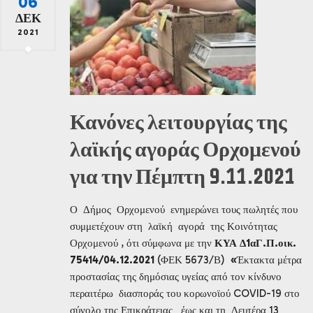
06
ΔΕΚ
2021
Κανόνες λειτουργίας της
λαϊκής αγοράς Ορχομενού
για την Πέμπτη 9.11.2021
Ο Δήμος Ορχομενού ενημερώνει τους πωλητές που
συμμετέχουν στη λαϊκή αγορά της Κοινότητας
Ορχομενού , ότι σύμφωνα με την
ΚΥΑ Δ1αΓ.Π.οικ.
75414/04.12.2021
(ΦΕΚ 5673/Β)
«
Έκτακτα μέτρα
προστασίας της δημόσιας υγείας από τον κίνδυνο
περαιτέρω διασποράς του κορωνοϊού COVID-19 στο
σύνολο της Επικράτειας
έως και τη Δευτέρα 13