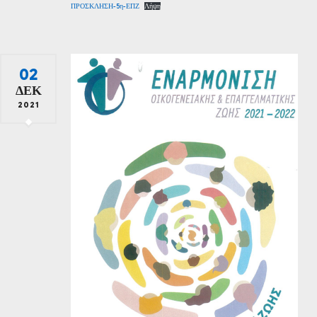
ΠΡΟΣΚΛΗΣΗ-5η-ΕΠΖ
Λήψη
02
ΔΕΚ
2021