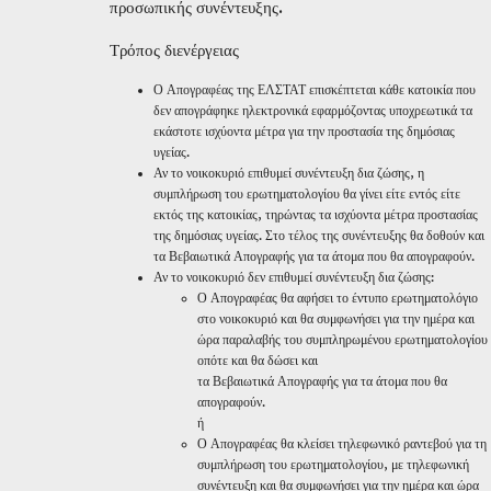
προσωπικής συνέντευξης.
Τρόπος διενέργειας
Ο Απογραφέας της ΕΛΣΤΑΤ επισκέπτεται κάθε κατοικία που
δεν απογράφηκε ηλεκτρονικά εφαρμόζοντας υποχρεωτικά τα
εκάστοτε ισχύοντα μέτρα για την προστασία της δημόσιας
υγείας.
Αν το νοικοκυριό επιθυμεί συνέντευξη δια ζώσης, η
συμπλήρωση του ερωτηματολογίου θα γίνει είτε εντός είτε
εκτός της κατοικίας, τηρώντας τα ισχύοντα μέτρα προστασίας
της δημόσιας υγείας. Στο τέλος της συνέντευξης θα δοθούν και
τα Βεβαιωτικά Απογραφής για τα άτομα που θα απογραφούν.
Αν το νοικοκυριό δεν επιθυμεί συνέντευξη δια ζώσης:
Ο Απογραφέας θα αφήσει το έντυπο ερωτηματολόγιο
στο νοικοκυριό και θα συμφωνήσει για την ημέρα και
ώρα παραλαβής του συμπληρωμένου ερωτηματολογίου
οπότε και θα δώσει και
τα Βεβαιωτικά Απογραφής για τα άτομα που θα
απογραφούν.
ή
Ο Απογραφέας θα κλείσει τηλεφωνικό ραντεβού για τη
συμπλήρωση του ερωτηματολογίου, με τηλεφωνική
συνέντευξη και θα συμφωνήσει για την ημέρα και ώρα