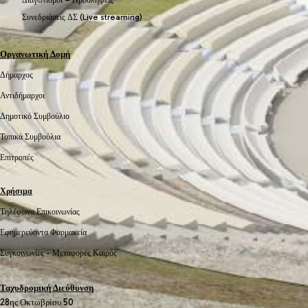
Συνεδριάσεις ΔΣ (Live streaming)
Οργανωτική Δομή
Δήμαρχος
Αντιδήμαρχοι
Δημοτικό Συμβούλιο
Τοπικά Συμβούλια
Επιτροπές
Χρήσιμα
Τηλέφωνα Επικοινωνίας
Εφημερεύοντα Φαρμακεία
Συγκοινωνίες -
Μεταφορές
Καιρός
Ταχυδρομική Διεύθυνση
28ης Οκτωβρίου 50