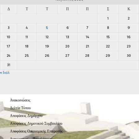
Δ
Τ
Τ
Π
Π
Σ
Κ
1
2
3
4
5
6
7
8
9
10
11
12
13
14
15
16
17
18
19
20
21
22
23
24
25
26
27
28
29
30
31
« Ιούλ
Ανακοινώσεις
Δελτία Τύπου
Αποφάσεις Δημάρχου
Αποφάσεις Δημοτικού Συμβουλίου
Αποφάσεις Οικονομικής Επιτροπής
Διαγωνισμοί – Προσλήψεις