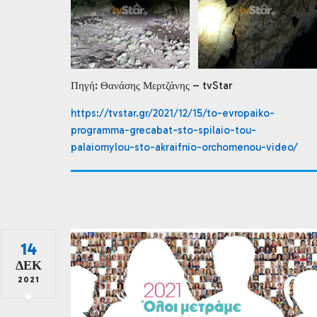
Πηγή: Θανάσης Μερτζάνης – tvStar
https://tvstar.gr/2021/12/15/to-evropaiko-
programma-grecabat-sto-spilaio-tou-
palaiomylou-sto-akraifnio-orchomenou-video/
14
ΔΕΚ
2021