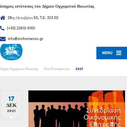
πίσημος ιστότοπος του Δήμου Ορχομενού Βοιωτίας
28ης Οκτωβρίου 50, T.K. 323 00
(+30) 22613-51101
info@orchomenos.gr
MENU
Δήμος Ορχομενού Βοιωτίας
Νέα-Επικαιρότητα
2021
17
ΔΕΚ
2021