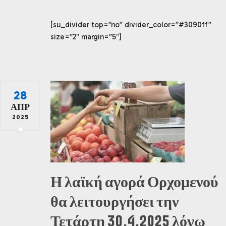
[su_divider top=”no” divider_color=”#3090ff”
size=”2″ margin=”5″]
28
ΑΠΡ
2025
Η λαϊκή αγορά Ορχομενού
θα λειτουργήσει την
Τετάρτη 30.4.2025 λόγω