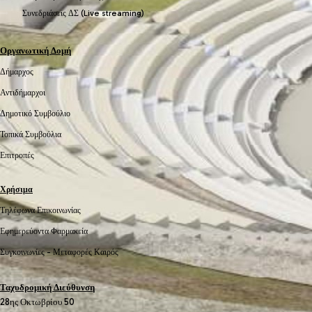
Συνεδριάσεις ΔΣ (Live streaming)
Οργανωτική Δομή
Δήμαρχος
Αντιδήμαρχοι
Δημοτικό Συμβούλιο
Τοπικά Συμβούλια
Επιτροπές
Χρήσιμα
Τηλέφωνα Επικοινωνίας
Εφημερεύοντα Φαρμακεία
Συγκοινωνίες -
Μεταφορές
Καιρός
Ταχυδρομική Διεύθυνση
28ης Οκτωβρίου 50