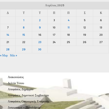
Απρίλιος 2025
Δ
Τ
Τ
Π
Π
Σ
Κ
1
2
3
4
5
6
7
8
9
10
11
12
13
14
15
16
17
18
19
20
21
22
23
24
25
26
27
28
29
30
« Μαρ
Μάι »
Ανακοινώσεις
Δελτία Τύπου
Αποφάσεις Δημάρχου
Αποφάσεις Δημοτικού Συμβουλίου
Αποφάσεις Οικονομικής Επιτροπής
Διαγωνισμοί – Προσλήψεις