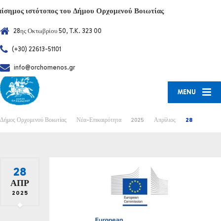
πίσημος ιστότοπος του Δήμου Ορχομενού Βοιωτίας
28ης Οκτωβρίου 50, T.K. 323 00
(+30) 22613-51101
info@orchomenos.gr
MENU
Δήμος Ορχομενού Βοιωτίας
Νέα-Επικαιρότητα
2025
Απρίλιος
28
28
ΑΠΡ
2025