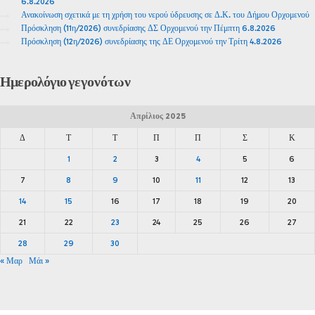
6.8.2026
Ανακοίνωση σχετικά με τη χρήση του νερού ύδρευσης σε Δ.Κ. του Δήμου Ορχομενού
Πρόσκληση (11η/2026) συνεδρίασης ΔΣ Ορχομενού την Πέμπτη 6.8.2026
Πρόσκληση (12η/2026) συνεδρίασης της ΔΕ Ορχομενού την Τρίτη 4.8.2026
Ημερολόγιο
γεγονότων
Απρίλιος 2025
Δ
Τ
Τ
Π
Π
Σ
Κ
1
2
3
4
5
6
7
8
9
10
11
12
13
14
15
16
17
18
19
20
21
22
23
24
25
26
27
28
29
30
« Μαρ
Μάι »