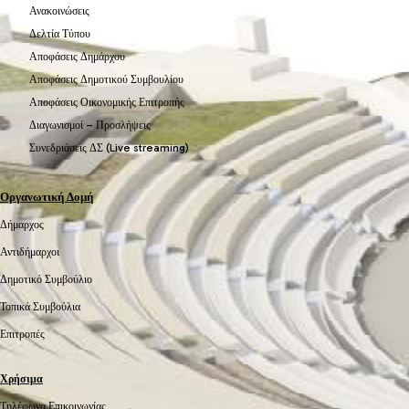
Ανακοινώσεις
Δελτία Τύπου
Αποφάσεις Δημάρχου
Αποφάσεις Δημοτικού Συμβουλίου
Αποφάσεις Οικονομικής Επιτροπής
Διαγωνισμοί – Προσλήψεις
Συνεδριάσεις ΔΣ (Live streaming)
Οργανωτική Δομή
Δήμαρχος
Αντιδήμαρχοι
Δημοτικό Συμβούλιο
Τοπικά Συμβούλια
Επιτροπές
Χρήσιμα
Τηλέφωνα Επικοινωνίας