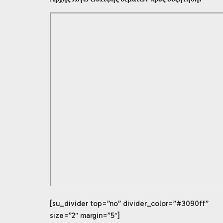
[su_divider top=”no” divider_color=”#3090ff”
size=”2″ margin=”5″]