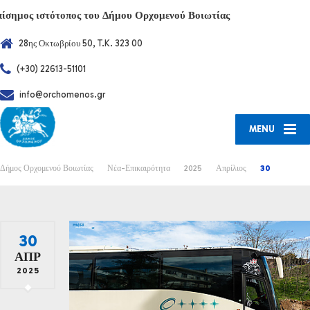
πίσημος ιστότοπος του Δήμου Ορχομενού Βοιωτίας
28ης Οκτωβρίου 50, T.K. 323 00
(+30) 22613-51101
info@orchomenos.gr
MENU
Δήμος Ορχομενού Βοιωτίας
Νέα-Επικαιρότητα
2025
Απρίλιος
30
30
ΑΠΡ
2025