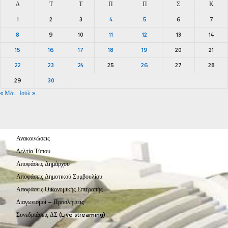
Δ
Τ
Τ
Π
Π
Σ
Κ
1
2
3
4
5
6
7
8
9
10
11
12
13
14
15
16
17
18
19
20
21
22
23
24
25
26
27
28
29
30
« Μάι
Ιούλ »
Ανακοινώσεις
Δελτία Τύπου
Αποφάσεις Δημάρχου
Αποφάσεις Δημοτικού Συμβουλίου
Αποφάσεις Οικονομικής Επιτροπής
Διαγωνισμοί – Προσλήψεις
Συνεδριάσεις ΔΣ (Live streaming)