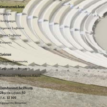
Οργανωτική Δομή
Δήμαρχος
Αντιδήμαρχοι
Δημοτικό Συμβούλιο
Τοπικά Συμβούλια
Επιτροπές
Χρήσιμα
Τηλέφωνα Επικοινωνίας
Εφημερεύοντα Φαρμακεία
Συγκοινωνίες -
Μεταφορές
Καιρός
Ταχυδρομική Διεύθυνση
28ης Οκτωβρίου 50
Τ.Κ. 32 300
Ορχομενός Βοιωτίας