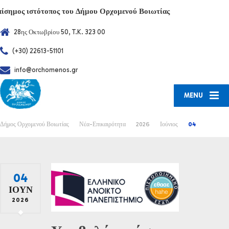
πίσημος ιστότοπος του Δήμου Ορχομενού Βοιωτίας
28ης Οκτωβρίου 50, T.K. 323 00
(+30) 22613-51101
info@orchomenos.gr
MENU
Δήμος Ορχομενού Βοιωτίας
Νέα-Επικαιρότητα
2026
Ιούνιος
04
04
ΙΟΎΝ
2026