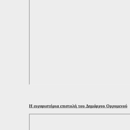
Η ευχαριστήρια επιστολή του Δημάρχου Ορχομενού