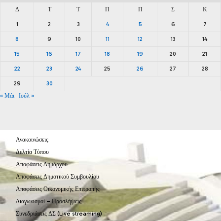
Δ
Τ
Τ
Π
Π
Σ
Κ
1
2
3
4
5
6
7
8
9
10
11
12
13
14
15
16
17
18
19
20
21
22
23
24
25
26
27
28
29
30
« Μάι
Ιούλ »
Ανακοινώσεις
Δελτία Τύπου
Αποφάσεις Δημάρχου
Αποφάσεις Δημοτικού Συμβουλίου
Αποφάσεις Οικονομικής Επιτροπής
Διαγωνισμοί – Προσλήψεις
Συνεδριάσεις ΔΣ (Live streaming)