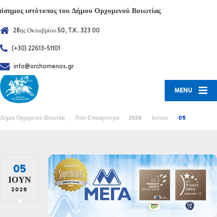
πίσημος ιστότοπος του Δήμου Ορχομενού Βοιωτίας
28ης Οκτωβρίου 50, T.K. 323 00
(+30) 22613-51101
info@orchomenos.gr
MENU
Δήμος Ορχομενού Βοιωτίας
Νέα-Επικαιρότητα
2026
Ιούνιος
05
05
ΙΟΎΝ
2026