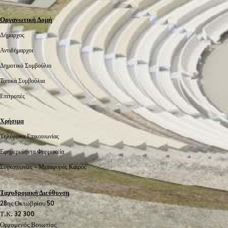
Οργανωτική Δομή
Δήμαρχος
Αντιδήμαρχοι
Δημοτικό Συμβούλιο
Τοπικά Συμβούλια
Επιτροπές
Χρήσιμα
Τηλέφωνα Επικοινωνίας
Εφημερεύοντα Φαρμακεία
Συγκοινωνίες -
Μεταφορές
Καιρός
Ταχυδρομική Διεύθυνση
28ης Οκτωβρίου 50
Τ.Κ. 32 300
Ορχομενός Βοιωτίας