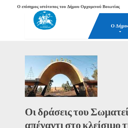
Ο επίσημος ιστότοπος του Δήμου Ορχομενού Βοιωτίας
Ο Δήμο
Δήμος Ορχομενού Βοιωτίας
Νέα-Επικαιρότητα
Πα
Οι δράσεις του Σωματ
απέναντι στο κλείσιμο τ