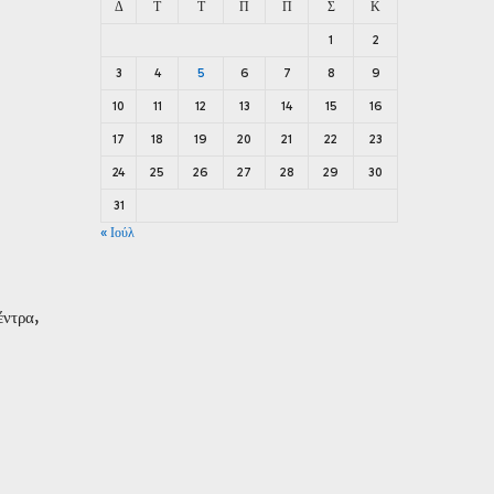
Δ
Τ
Τ
Π
Π
Σ
Κ
1
2
3
4
5
6
7
8
9
10
11
12
13
14
15
16
17
18
19
20
21
22
23
24
25
26
27
28
29
30
31
« Ιούλ
έντρα,