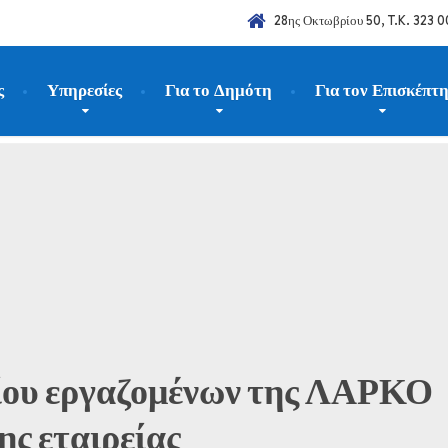
28ης Οκτωβρίου 50, T.K. 323 0
ς
Υπηρεσίες
Για το Δημότη
Για τον Επισκέπτ
λαιότερα νέα
Οι δράσεις του Σωματείου εργαζομένων της ΛΑΡΚΟ απέ
είου εργαζομένων της ΛΑΡΚΟ
ης εταιρείας