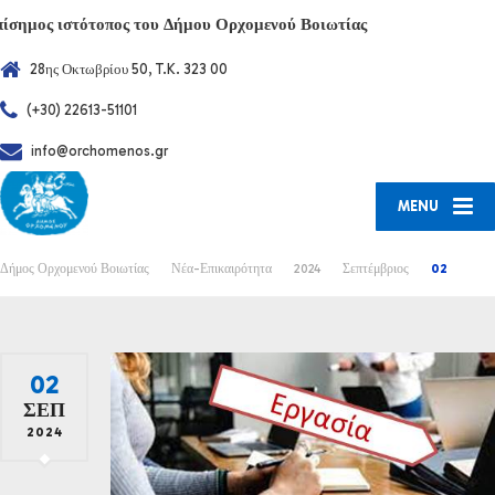
πίσημος ιστότοπος του Δήμου Ορχομενού Βοιωτίας
28ης Οκτωβρίου 50, T.K. 323 00
(+30) 22613-51101
info@orchomenos.gr
MENU
Δήμος Ορχομενού Βοιωτίας
Νέα-Επικαιρότητα
2024
Σεπτέμβριος
02
02
ΣΕΠ
2024