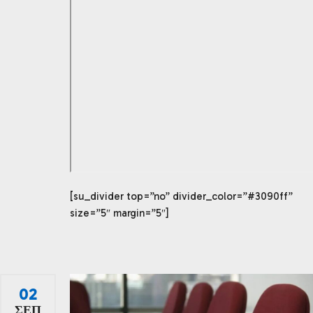
[su_divider top=”no” divider_color=”#3090ff”
size=”5″ margin=”5″]
02
ΣΕΠ