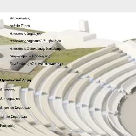
Ανακοινώσεις
Δελτία Τύπου
Αποφάσεις Δημάρχου
Αποφάσεις Δημοτικού Συμβουλίου
Αποφάσεις Οικονομικής Επιτροπής
Διαγωνισμοί – Προσλήψεις
Συνεδριάσεις ΔΣ (Live streaming)
Οργανωτική Δομή
Δήμαρχος
Αντιδήμαρχοι
Δημοτικό Συμβούλιο
Τοπικά Συμβούλια
Επιτροπές