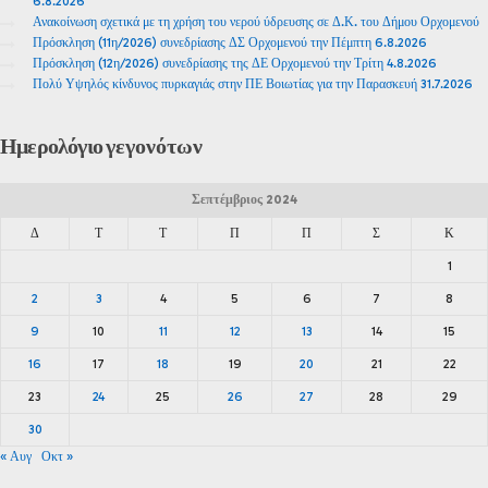
6.8.2026
Ανακοίνωση σχετικά με τη χρήση του νερού ύδρευσης σε Δ.Κ. του Δήμου Ορχομενού
Πρόσκληση (11η/2026) συνεδρίασης ΔΣ Ορχομενού την Πέμπτη 6.8.2026
Πρόσκληση (12η/2026) συνεδρίασης της ΔΕ Ορχομενού την Τρίτη 4.8.2026
Πολύ Υψηλός κίνδυνος πυρκαγιάς στην ΠΕ Βοιωτίας για την Παρασκευή 31.7.2026
Ημερολόγιο
γεγονότων
Σεπτέμβριος 2024
Δ
Τ
Τ
Π
Π
Σ
Κ
1
2
3
4
5
6
7
8
9
10
11
12
13
14
15
16
17
18
19
20
21
22
23
24
25
26
27
28
29
30
« Αυγ
Οκτ »