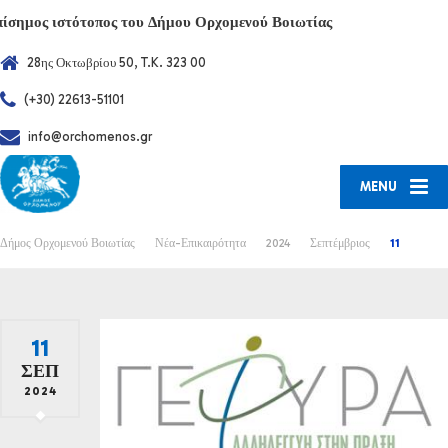
πίσημος ιστότοπος του Δήμου Ορχομενού Βοιωτίας
28ης Οκτωβρίου 50, T.K. 323 00
(+30) 22613-51101
info@orchomenos.gr
MENU
Δήμος Ορχομενού Βοιωτίας
Νέα-Επικαιρότητα
2024
Σεπτέμβριος
11
11
ΣΕΠ
2024