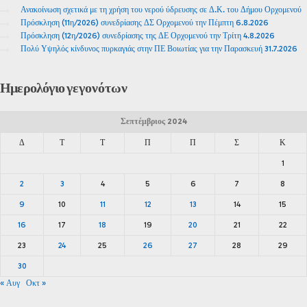
Ανακοίνωση σχετικά με τη χρήση του νερού ύδρευσης σε Δ.Κ. του Δήμου Ορχομενού
Πρόσκληση (11η/2026) συνεδρίασης ΔΣ Ορχομενού την Πέμπτη 6.8.2026
Πρόσκληση (12η/2026) συνεδρίασης της ΔΕ Ορχομενού την Τρίτη 4.8.2026
Πολύ Υψηλός κίνδυνος πυρκαγιάς στην ΠΕ Βοιωτίας για την Παρασκευή 31.7.2026
Ημερολόγιο
γεγονότων
Σεπτέμβριος 2024
Δ
Τ
Τ
Π
Π
Σ
Κ
1
2
3
4
5
6
7
8
9
10
11
12
13
14
15
16
17
18
19
20
21
22
23
24
25
26
27
28
29
30
« Αυγ
Οκτ »