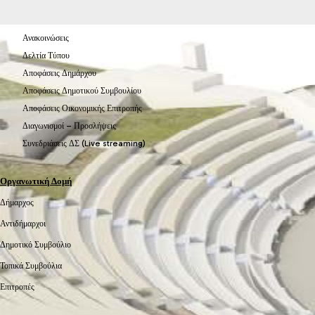
Ανακοινώσεις
Δελτία Τύπου
Αποφάσεις Δημάρχου
Αποφάσεις Δημοτικού Συμβουλίου
Αποφάσεις Οικονομικής Επιτροπής
Διαγωνισμοί – Προσλήψεις
Συνεδριάσεις ΔΣ (Live streaming)
Οργανωτική Δομή
Δήμαρχος
Αντιδήμαρχοι
Δημοτικό Συμβούλιο
Τοπικά Συμβούλια
Επιτροπές