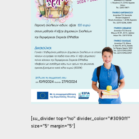
[su_divider top=”no” divider_color=”#3090ff”
size=”5″ margin=”5″]