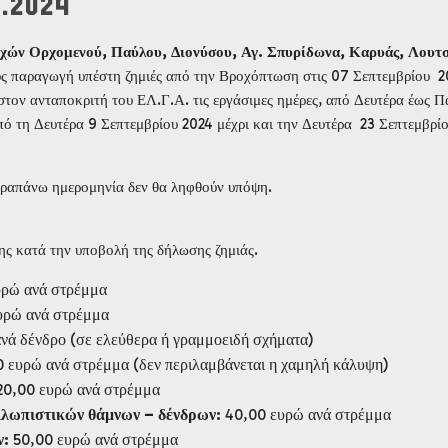
9.2024
οχών Ορχομενού, Παύλου, Διονύσου, Αγ. Σπυρίδωνα, Καρυάς, Λουτσ
ς παραγωγή υπέστη ζημιές από την Βροχόπτωση στις 07 Σεπτεμβρίου 20
στον ανταποκριτή του ΕΛ.Γ.Α. τις εργάσιμες ημέρες, από Δευτέρα έως 
από τη Δευτέρα 9 Σεπτεμβρίου 2024 μέχρι και την Δευτέρα 23 Σεπτεμβρί
αραπάνω ημερομηνία δεν θα ληφθούν υπόψη.
ης κατά την υποβολή της δήλωσης ζημιάς.
υρώ ανά στρέμμα
υρώ ανά στρέμμα
νά δένδρο (σε ελεύθερα ή γραμμοειδή σχήματα)
 ευρώ ανά στρέμμα (δεν περιλαμβάνεται η χαμηλή κάλυψη)
0,00 ευρώ ανά στρέμμα
λλωπιστικών θάμνων – δένδρων:
40,00 ευρώ ανά στρέμμα
ν:
50,00 ευρώ ανά στρέμμα