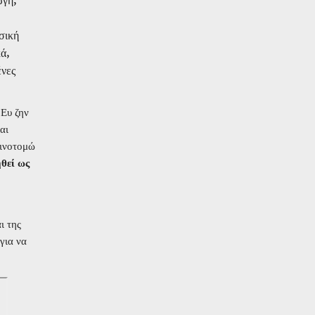
ωγή,
σική
ά,
ένες
 Ευ ζην
αι
αινοτομώ
θεί ως
ι της
για να