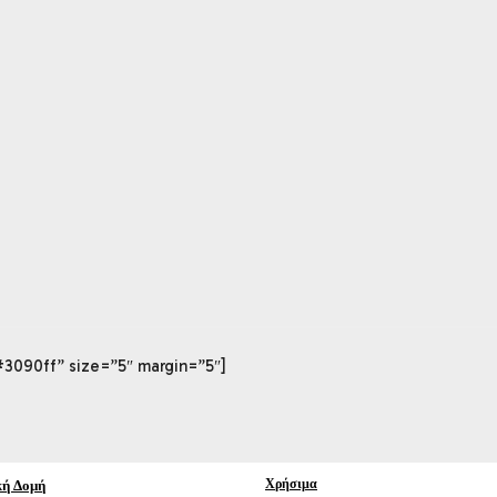
#3090ff” size=”5″ margin=”5″]
κή Δομή
Χρήσιμα