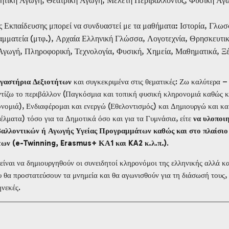
ητική Αγωγή, Θεατρική Αγωγή, Μελέτη Περιβάλλοντος, Φυσική Αγ
ας Εκπαίδευσης μπορεί να συνδυαστεί με τα μαθήματα: Ιστορία, Γλωσ
αμματεία (μτφ.), Αρχαία Ελληνική Γλώσσα, Λογοτεχνία, Θρησκευτικ
Αγωγή, Πληροφορική, Τεχνολογία, Φυσική, Χημεία, Μαθηματικά, Ξ
γαστήρια Δεξιοτήτων
και συγκεκριμένα στις θεματικές: Ζω καλύτερα –
ντίζω το περιβάλλον (Παγκόσμια και τοπική φυσική κληρονομιά καθώς κ
νομιά), Ενδιαφέρομαι και ενεργώ (Εθελοντισμός) και Δημιουργώ και κ
έλματα) τόσο για τα Δημοτικά όσο και για τα Γυμνάσια, είτε
να υλοποιη
βαλλοντικών ή Αγωγής Υγείας Προγραμμάτων καθώς και στο πλαίσιο
ων (e-Twinning, Erasmus+ ΚΑ1 και KA2 κ.λ.π.)
.
ίναι να δημιουργηθούν οι συνειδητοί κληρονόμοι της ελληνικής αλλά κα
 θα προστατεύσουν τα μνημεία και θα αγωνισθούν για τη διάσωσή τους, 
ηνεκές.