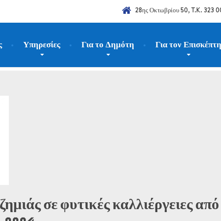
28ης Οκτωβρίου 50, T.K. 323 0
ς
Υπηρεσίες
Για το Δημότη
Για τον Επισκέπτ
024
Σεπτέμβριος
12
μιάς σε φυτικές καλλιέργειες από