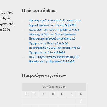
Πρόσφατα
άρθρα
ίου, Αγ.
24, ότι
Διακοπή νερού σε Δημοτικές Κοινότητες του
Παρασκευή,
Δήμου Ορχομενού την Πέμπτη 6.8.2026
ου 2024.
Ανακοίνωση σχετικά με τη χρήση του νερού
ύδρευσης σε Δ.Κ. του Δήμου Ορχομενού
Πρόσκληση (11η/2026) συνεδρίασης ΔΣ
Ορχομενού την Πέμπτη 6.8.2026
Πρόσκληση (12η/2026) συνεδρίασης της ΔΕ
Ορχομενού την Τρίτη 4.8.2026
Πολύ Υψηλός κίνδυνος πυρκαγιάς στην ΠΕ
Βοιωτίας για την Παρασκευή 31.7.2026
Ημερολόγιο
γεγονότων
Σεπτέμβριος 2024
Δ
Τ
Τ
Π
Π
Σ
Κ
1