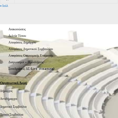
« Ιούλ
Ανακοινώσεις
Δελτία Τύπου
Αποφάσεις Δημάρχου
Αποφάσεις Δημοτικού Συμβουλίου
Αποφάσεις Οικονομικής Επιτροπής
Διαγωνισμοί – Προσλήψεις
Συνεδριάσεις ΔΣ (Live streaming)
Οργανωτική Δομή
Δήμαρχος
Αντιδήμαρχοι
Δημοτικό Συμβούλιο
Τοπικά Συμβούλια