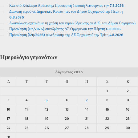
Κλειστό Κύκλωμα Άρδευσης: Προσωρινή διακοπή λειτουργίας την 7.8.2026
Διακοπή νερού σε Δημοτικές Κοινότητες του Δήμου Ορχομενού την Πέμπτη
6.8.2026
Ανακοίνωση σχετικά με τη χρήση του νερού ύδρευσης σε Δ.Κ. του Δήμου Ορχομενού
Πρόσκληση (11η/2026) συνεδρίασης ΔΣ Ορχομενού την Πέμπτη 6.8.2026
Πρόσκληση (12η/2026) συνεδρίασης της ΔΕ Ορχομενού την Τρίτη 4.8.2026
Ημερολόγιο
γεγονότων
Αύγουστος 2026
Δ
Τ
Τ
Π
Π
Σ
Κ
1
2
3
4
5
6
7
8
9
10
11
12
13
14
15
16
17
18
19
20
21
22
23
24
25
26
27
28
29
30
31