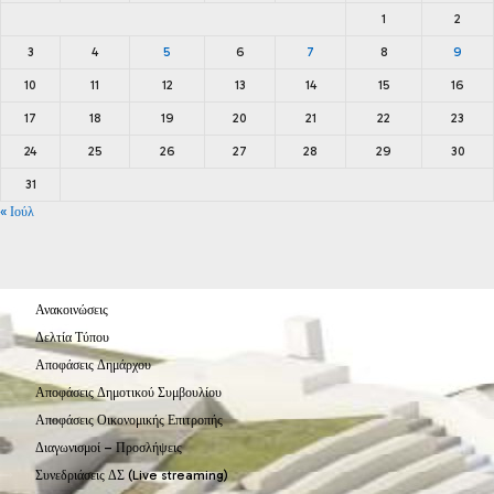
1
2
3
4
5
6
7
8
9
10
11
12
13
14
15
16
17
18
19
20
21
22
23
24
25
26
27
28
29
30
31
« Ιούλ
Ανακοινώσεις
Δελτία Τύπου
Αποφάσεις Δημάρχου
Αποφάσεις Δημοτικού Συμβουλίου
Αποφάσεις Οικονομικής Επιτροπής
Διαγωνισμοί – Προσλήψεις
Συνεδριάσεις ΔΣ (Live streaming)