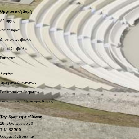
Οργανωτική Δομή
Δήμαρχος
Αντιδήμαρχοι
Δημοτικό Συμβούλιο
Τοπικά Συμβούλια
Επιτροπές
Χρήσιμα
Τηλέφωνα Επικοινωνίας
Εφημερεύοντα Φαρμακεία
Συγκοινωνίες -
Μεταφορές
Καιρός
Ταχυδρομική Διεύθυνση
28ης Οκτωβρίου 50
Τ.Κ. 32 300
Ορχομενός Βοιωτίας