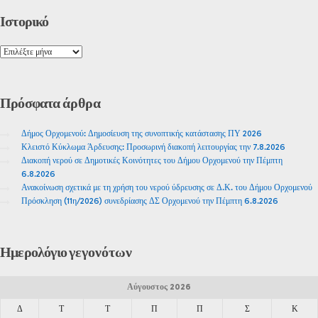
Ιστορικό
Πρόσφατα
άρθρα
Δήμος Ορχομενού: Δημοσίευση της συνοπτικής κατάστασης ΠΥ 2026
Κλειστό Κύκλωμα Άρδευσης: Προσωρινή διακοπή λειτουργίας την 7.8.2026
Διακοπή νερού σε Δημοτικές Κοινότητες του Δήμου Ορχομενού την Πέμπτη
6.8.2026
Ανακοίνωση σχετικά με τη χρήση του νερού ύδρευσης σε Δ.Κ. του Δήμου Ορχομενού
Πρόσκληση (11η/2026) συνεδρίασης ΔΣ Ορχομενού την Πέμπτη 6.8.2026
Ημερολόγιο
γεγονότων
Αύγουστος 2026
Δ
Τ
Τ
Π
Π
Σ
Κ