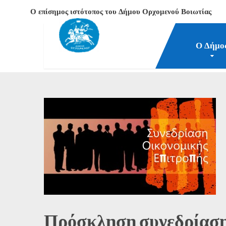
Ο επίσημος ιστότοπος του Δήμου Ορχομενού Βοιωτίας
Ο Δήμο
Δήμος Ορχομενού Βοιωτίας
Νέα-Επικαιρότητα
Α
Πρόσκληση συνεδρίαση