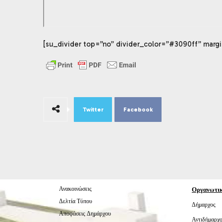
[su_divider top=”no” divider_color=”#3090ff” margi
Twitter
Facebook
Ανακοινώσεις
Οργανωτι
Δελτία Τύπου
Δήμαρχος
Αποφάσεις Δημάρχου
Αντιδήμαρχο