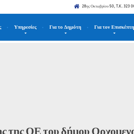
28ης Οκτωβρίου 50, T.K. 323 0
ς
Υπηρεσίες
Για το Δημότη
Για τον Επισκέπτ
νακοινώσεις
Πρόσκληση συνεδρίασης της ΟΕ του δήμου Ορχομενού τ
ς της ΟΕ του δήμου Ορχομεν