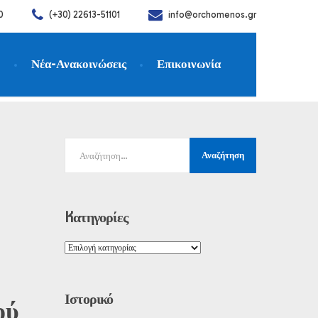
0
(+30) 22613-51101
info@orchomenos.gr
η
Νέα-Ανακοινώσεις
Επικοινωνία
ην 17.11.2023
Kατηγορίες
Ιστορικό
ού