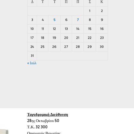
Δ
Τ
Τ
Π
Π
Σ
Κ
1
2
3
4
5
6
7
8
9
10
11
12
13
14
15
16
17
18
19
20
21
22
23
24
25
26
27
28
29
30
31
« Ιούλ
Ταχυδρομική Διεύθυνση
28ης Οκτωβρίου 50
Τ.Κ. 32 300
Ορχομενός Βοιωτίας