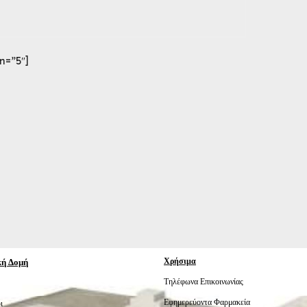
n=”5″]
κή Δομή
Χρήσιμα
Τηλέφωνα Επικοινωνίας
Εφημερεύοντα Φαρμακεία
ι