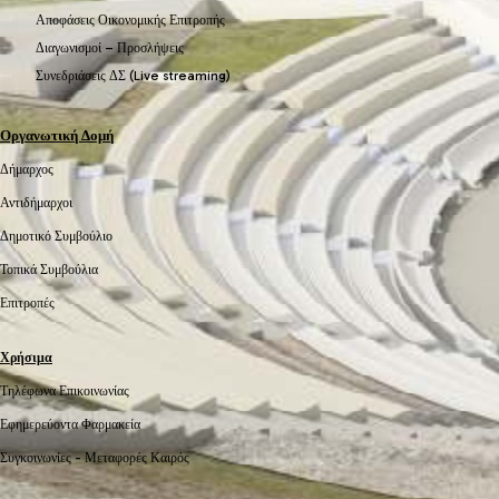
Αποφάσεις Οικονομικής Επιτροπής
Διαγωνισμοί – Προσλήψεις
Συνεδριάσεις ΔΣ (Live streaming)
Οργανωτική Δομή
Δήμαρχος
Αντιδήμαρχοι
Δημοτικό Συμβούλιο
Τοπικά Συμβούλια
Επιτροπές
Χρήσιμα
Τηλέφωνα Επικοινωνίας
Εφημερεύοντα Φαρμακεία
Συγκοινωνίες -
Μεταφορές
Καιρός