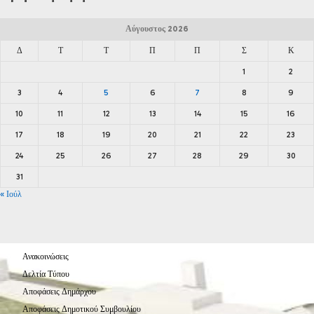
Αύγουστος 2026
Δ
Τ
Τ
Π
Π
Σ
Κ
1
2
3
4
5
6
7
8
9
10
11
12
13
14
15
16
17
18
19
20
21
22
23
24
25
26
27
28
29
30
31
« Ιούλ
Ανακοινώσεις
Δελτία Τύπου
Αποφάσεις Δημάρχου
Αποφάσεις Δημοτικού Συμβουλίου