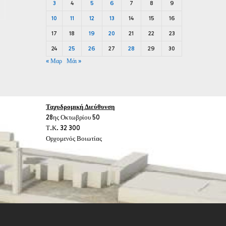
3
4
5
6
7
8
9
10
11
12
13
14
15
16
17
18
19
20
21
22
23
24
25
26
27
28
29
30
« Μαρ
Μάι »
Ταχυδρομική Διεύθυνση
28ης Οκτωβρίου 50
Τ.Κ. 32 300
Ορχομενός Βοιωτίας