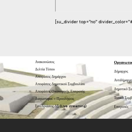
[su_divider top=”no” divider_color=”
Ανακοινώσεις
Οργανωτι
Δελτία Τύπου
Δήμαρχος
Αποφάσεις Δημάρχου
Αντιδήμαρχο
Αποφάσεις Δημοτικού Συμβουλίου
Δημοτικό Σ
Αποφάσεις Οικονομικής Επιτροπής
Τοπικά Συμβ
Διαγωνισμοί – Προσλήψεις
Συνεδριάσεις ΔΣ (Live streaming)
Επιτροπές