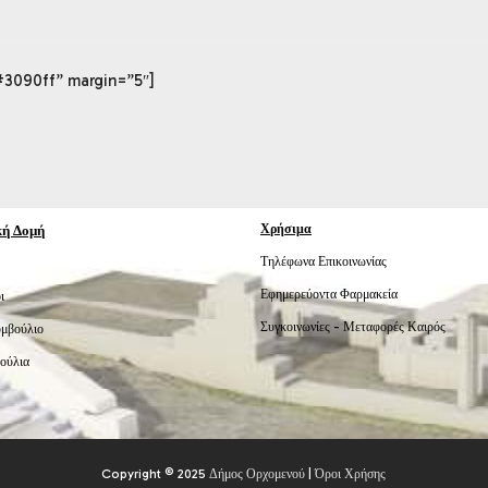
#3090ff” margin=”5″]
κή Δομή
Χρήσιμα
Τηλέφωνα Επικοινωνίας
Εφημερεύοντα Φαρμακεία
ι
Συγκοινωνίες -
Μεταφορές
Καιρός
υμβούλιο
ούλια
Copyright © 2025
Δήμος Ορχομενού
|
Όροι Χρήσης