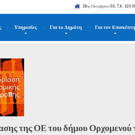
28ης Οκτωβρίου 50, T.K. 323 0
ς
Υπηρεσίες
Για το Δημότη
Για τον Επισκέπτ
023
Απρίλιος
20
σης της ΟΕ του δήμου Ορχομενού 