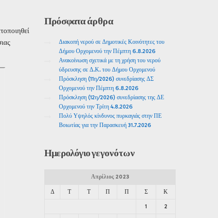
Πρόσφατα
άρθρα
ατοποιηθεί
σιας
Διακοπή νερού σε Δημοτικές Κοινότητες του
Δήμου Ορχομενού την Πέμπτη 6.8.2026
Ανακοίνωση σχετικά με τη χρήση του νερού
ύδρευσης σε Δ.Κ. του Δήμου Ορχομενού
Πρόσκληση (11η/2026) συνεδρίασης ΔΣ
Ορχομενού την Πέμπτη 6.8.2026
Πρόσκληση (12η/2026) συνεδρίασης της ΔΕ
Ορχομενού την Τρίτη 4.8.2026
Πολύ Υψηλός κίνδυνος πυρκαγιάς στην ΠΕ
Βοιωτίας για την Παρασκευή 31.7.2026
Ημερολόγιο
γεγονότων
Απρίλιος 2023
Δ
Τ
Τ
Π
Π
Σ
Κ
1
2