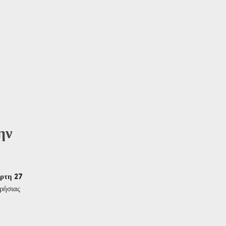
ην
ρτη 27
ρήσιας