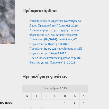
Πρόσφατα
άρθρα
Διακοπή νερού σε Δημοτικές Κοινότητες του
Δήμου Ορχομενού την Πέμπτη 6.8.2026
Ανακοίνωση σχετικά με τη χρήση του νερού
ύδρευσης σε Δ.Κ. του Δήμου Ορχομενού
Πρόσκληση (11η/2026) συνεδρίασης ΔΣ
Ορχομενού την Πέμπτη 6.8.2026
Πρόσκληση (12η/2026) συνεδρίασης της ΔΕ
Ορχομενού την Τρίτη 4.8.2026
Πολύ Υψηλός κίνδυνος πυρκαγιάς στην ΠΕ
Βοιωτίας για την Παρασκευή 31.7.2026
Ημερολόγιο
γεγονότων
Σεπτέμβριος 2023
Δ
Τ
Τ
Π
Π
Σ
Κ
ής ήχος
1
2
3