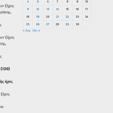
4
5
6
7
8
9
10
ων (ήχος
11
12
13
14
15
16
17
Θράκης,
18
19
20
21
22
23
24
ς
25
26
27
28
29
30
« Αυγ
Οκτ »
των (ήχος
της,
ς
 (120)
ής ήχος
 (ήχος
ια