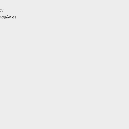
ων
νισμών σε