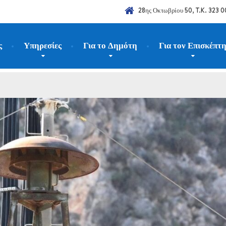
28ης Οκτωβρίου 50, T.K. 323 0
ς
Υπηρεσίες
Για το Δημότη
Για τον Επισκέπτ
023
Σεπτέμβριος