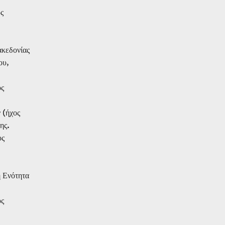
ος
ακεδονίας
ου,
ος
 (ήχος
ης.
ος
ή Ενότητα
ος