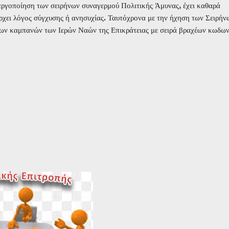
νεργοποίηση των σειρήνων συναγερμού Πολιτικής Άμυνας, έχει καθαρά
ρχει λόγος σύγχυσης ή ανησυχίας. Ταυτόχρονα με την ήχηση των Σειρήν
των καμπανών των Ιερών Ναών της Επικράτειας με σειρά βραχέων κωδω