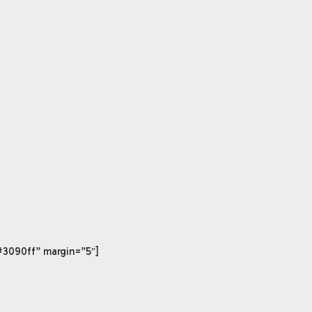
#3090ff” margin=”5″]