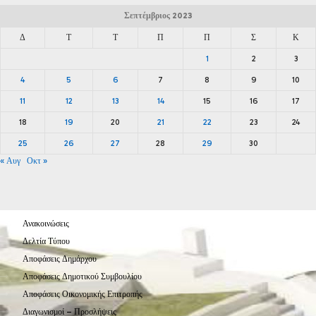
Σεπτέμβριος 2023
Δ
Τ
Τ
Π
Π
Σ
Κ
1
2
3
4
5
6
7
8
9
10
11
12
13
14
15
16
17
18
19
20
21
22
23
24
25
26
27
28
29
30
« Αυγ
Οκτ »
Ανακοινώσεις
Δελτία Τύπου
Αποφάσεις Δημάρχου
Αποφάσεις Δημοτικού Συμβουλίου
Αποφάσεις Οικονομικής Επιτροπής
Διαγωνισμοί – Προσλήψεις