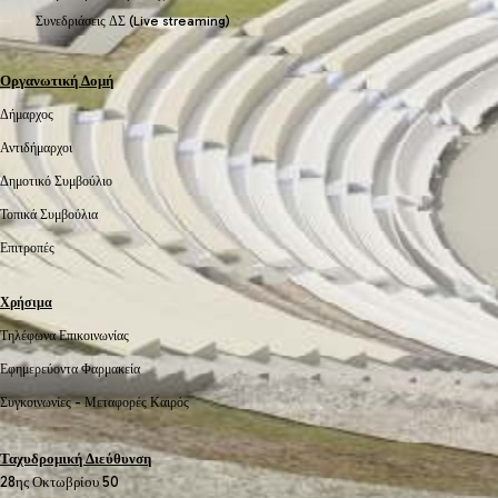
Συνεδριάσεις ΔΣ (Live streaming)
Οργανωτική Δομή
Δήμαρχος
Αντιδήμαρχοι
Δημοτικό Συμβούλιο
Τοπικά Συμβούλια
Επιτροπές
Χρήσιμα
Τηλέφωνα Επικοινωνίας
Εφημερεύοντα Φαρμακεία
Συγκοινωνίες -
Μεταφορές
Καιρός
Ταχυδρομική Διεύθυνση
28ης Οκτωβρίου 50