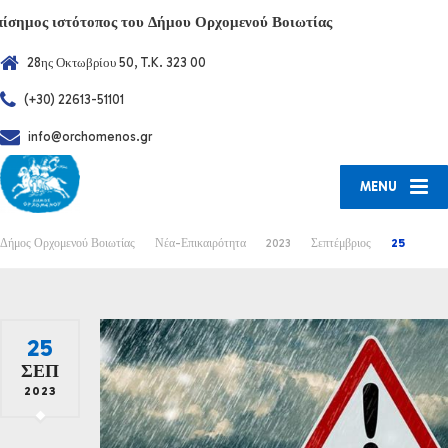
πίσημος ιστότοπος του Δήμου Ορχομενού Βοιωτίας
28ης Οκτωβρίου 50, T.K. 323 00
(+30) 22613-51101
info@orchomenos.gr
MENU
Δήμος Ορχομενού Βοιωτίας
Νέα-Επικαιρότητα
2023
Σεπτέμβριος
25
25
ΣΕΠ
2023