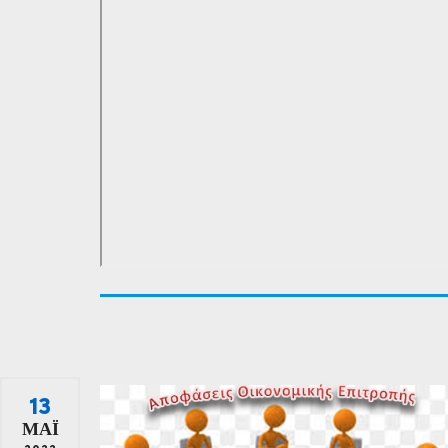
13
ΜΆΙ