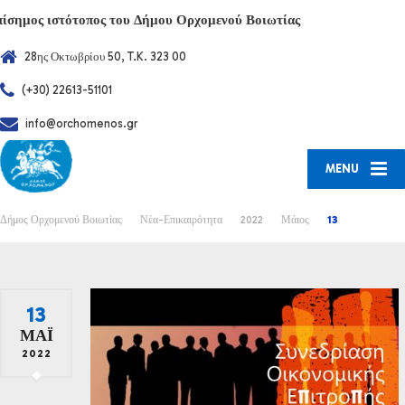
πίσημος ιστότοπος του Δήμου Ορχομενού Βοιωτίας
28ης Οκτωβρίου 50, T.K. 323 00
(+30) 22613-51101
info@orchomenos.gr
MENU
Δήμος Ορχομενού Βοιωτίας
Νέα-Επικαιρότητα
2022
Μάιος
13
13
ΜΆΙ
2022