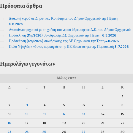
Πρόσφατα
άρθρα
Διακοπή νερού σε Δημοτικές Κοινότητες του Δήμου Ορχομενού την Πέμπτη
6.8.2026
Ανακοίνωση σχετικά με τη χρήση του νερού ύδρευσης σε Δ.Κ. του Δήμου Ορχομενού
Πρόσκληση (11η/2026) συνεδρίασης ΔΣ Ορχομενού την Πέμπτη 6.8.2026
Πρόσκληση (12η/2026) συνεδρίασης της ΔΕ Ορχομενού την Τρίτη 4.8.2026
Πολύ Υψηλός κίνδυνος πυρκαγιάς στην ΠΕ Βοιωτίας για την Παρασκευή 31.7.2026
Ημερολόγιο
γεγονότων
Μάιος 2022
Δ
Τ
Τ
Π
Π
Σ
Κ
1
2
3
4
5
6
7
8
9
10
11
12
13
14
15
16
17
18
19
20
21
22
23
24
25
26
27
28
29