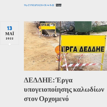
11η-ΣΥΝΕΔΡΙΑΣΗ-ΟΕ-4-5-22
Λήψη
13
ΜΆΙ
2022
ΔΕΔΔΗΕ: Έργα
υπογειοποίησης καλωδίων
στον Ορχομενό