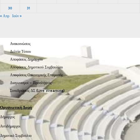
30
31
« Απρ
Ιούν »
Ανακοινώσεις
Δελτία Τύπου
Αποφάσεις Δημάρχου
Αποφάσεις Δημοτικού Συμβουλίου
Αποφάσεις Οικονομικής Επιτροπής
Διαγωνισμοί – Προσλήψεις
Συνεδριάσεις ΔΣ (Live streaming)
Οργανωτική Δομή
Δήμαρχος
Αντιδήμαρχοι
Δημοτικό Συμβούλιο