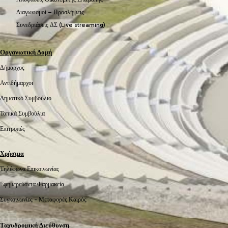
Διαγωνισμοί – Προσλήψεις
Συνεδριάσεις ΔΣ (Live streaming)
Οργανωτική Δομή
Δήμαρχος
Αντιδήμαρχοι
Δημοτικό Συμβούλιο
Τοπικά Συμβούλια
Επιτροπές
Χρήσιμα
Τηλέφωνα Επικοινωνίας
Εφημερεύοντα Φαρμακεία
Συγκοινωνίες -
Μεταφορές
Καιρός
Ταχυδρομική Διεύθυνση