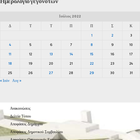
Ημερολόγιο
γεγονότων
Ιούλιος 2022
Δ
Τ
Τ
Π
Π
Σ
Κ
1
2
3
4
5
6
7
8
9
10
11
12
13
14
15
16
17
18
19
20
21
22
23
24
25
26
27
28
29
30
31
« Ιούν
Αυγ »
Ανακοινώσεις
Δελτία Τύπου
Αποφάσεις Δημάρχου
Αποφάσεις Δημοτικού Συμβουλίου
Αποφάσεις Οικονομικής Επιτροπής