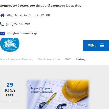
πίσημος ιστότοπος του Δήμου Ορχομενού Βοιωτίας
28ης Οκτωβρίου 50, T.K. 323 00
(+30) 22613-51101
info@orchomenos.gr
MENU
Δήμος Ορχομενού Βοιωτίας
Νέα-Επικαιρότητα
2022
Ιούλιος
29
ΙΟΎΛ
2022