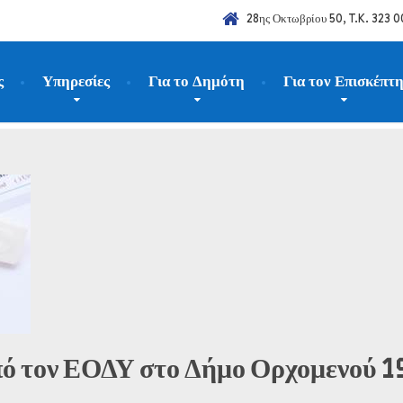
28ης Οκτωβρίου 50, T.K. 323 0
ς
Υπηρεσίες
Για το Δημότη
Για τον Επισκέπτ
022
Ιούλιος
14
πό τον ΕΟΔΥ στο Δήμο Ορχομενού 19