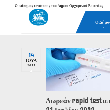
Ο επίσημος ιστότοπος του Δήμου Ορχομενού Βοιωτίας
Ο Δήμο
Δήμος Ορχομενού Βοιωτίας
Νέα-Επικαιρότητα
2
14
ΙΟΎΛ
2022
Δωρεάν rapid test α