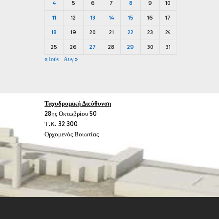
4
5
6
7
8
9
10
11
12
13
14
15
16
17
18
19
20
21
22
23
24
25
26
27
28
29
30
31
« Ιούν
Αυγ »
Ταχυδρομική Διεύθυνση
28ης Οκτωβρίου 50
Τ.Κ. 32 300
Ορχομενός Βοιωτίας