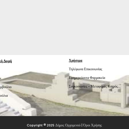
κή Δομή
Χρήσιμα
Τηλέφωνα Επικοινωνίας
Εφημερεύοντα Φαρμακεία
ι
Συγκοινωνίες -
Μεταφορές
Καιρός
υμβούλιο
ούλια
Copyright © 2025
Δήμος Ορχομενού
|
Όροι Χρήσης