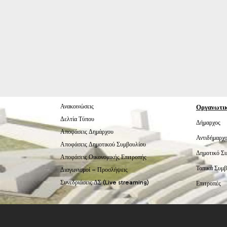
Ανακοινώσεις
Οργανωτι
Δελτία Τύπου
Δήμαρχος
Αποφάσεις Δημάρχου
Αντιδήμαρχο
Αποφάσεις Δημοτικού Συμβουλίου
Δημοτικό Σ
Αποφάσεις Οικονομικής Επιτροπής
Τοπικά Συμβ
Διαγωνισμοί – Προσλήψεις
Συνεδριάσεις ΔΣ (Live streaming)
Επιτροπές