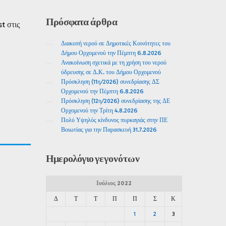
Πρόσφατα
άρθρα
t στις
Διακοπή νερού σε Δημοτικές Κοινότητες του
Δήμου Ορχομενού την Πέμπτη 6.8.2026
Ανακοίνωση σχετικά με τη χρήση του νερού
ύδρευσης σε Δ.Κ. του Δήμου Ορχομενού
Πρόσκληση (11η/2026) συνεδρίασης ΔΣ
Ορχομενού την Πέμπτη 6.8.2026
Πρόσκληση (12η/2026) συνεδρίασης της ΔΕ
Ορχομενού την Τρίτη 4.8.2026
Πολύ Υψηλός κίνδυνος πυρκαγιάς στην ΠΕ
Βοιωτίας για την Παρασκευή 31.7.2026
Ημερολόγιο
γεγονότων
Ιούλιος 2022
Δ
Τ
Τ
Π
Π
Σ
Κ
1
2
3